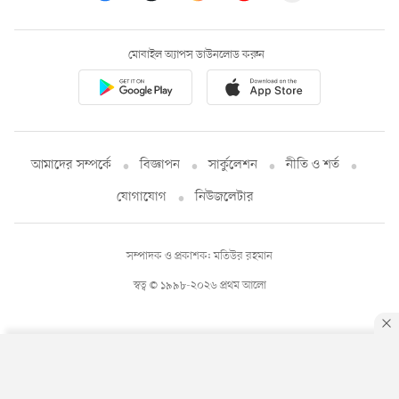
মোবাইল অ্যাপস ডাউনলোড করুন
আমাদের সম্পর্কে
বিজ্ঞাপন
সার্কুলেশন
নীতি ও শর্ত
যোগাযোগ
নিউজলেটার
সম্পাদক ও প্রকাশক: মতিউর রহমান
স্বত্ব © ১৯৯৮-২০২৬ প্রথম আলো
By using this site, you agree to our
Privacy Policy
.
OK