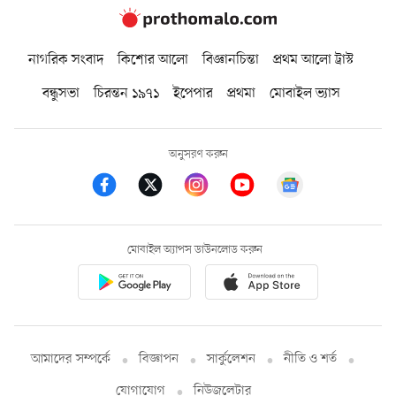
নাগরিক সংবাদ
কিশোর আলো
বিজ্ঞানচিন্তা
প্রথম আলো ট্রাস্ট
বন্ধুসভা
চিরন্তন ১৯৭১
ইপেপার
প্রথমা
মোবাইল ভ্যাস
অনুসরণ করুন
মোবাইল অ্যাপস ডাউনলোড করুন
আমাদের সম্পর্কে
বিজ্ঞাপন
সার্কুলেশন
নীতি ও শর্ত
যোগাযোগ
নিউজলেটার