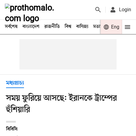
Login
সর্বশেষ
বাংলাদেশ
রাজনীতি
বিশ্ব
বাণিজ্য
মতামত
খেলা
Eng
বিনো
মধ্যপ্রাচ্য
সময় ফুরিয়ে আসছে: ইরানকে ট্রাম্পের
হুঁশিয়ারি
বিবিসি