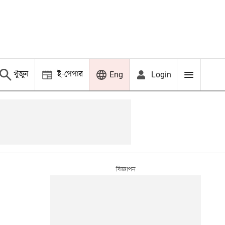
খুঁজুন
ই-পেপার
Login
Eng