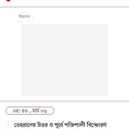
০৫: ৫০ , মার্চ ০৬
তেহরানের উত্তর ও পূর্বে শক্তিশালী বিস্ফোরণ