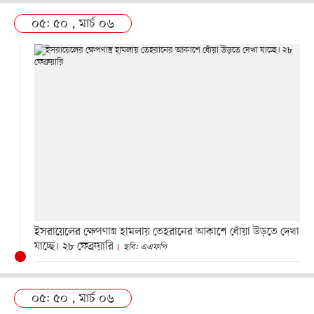
০৫: ৫০ , মার্চ ০৬
ইসরায়েলের ক্ষেপণাস্ত্র হামলায় তেহরানের আকাশে ধোঁয়া উড়তে দেখা
যাচ্ছে। ২৮ ফেব্রুয়ারি
ছবি: এএফপি
০৫: ৫০ , মার্চ ০৬