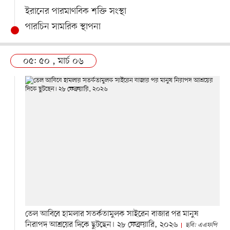
ইরানের পারমাণবিক শক্তি সংস্থা
পারচিন সামরিক স্থাপনা
০৫: ৫০ , মার্চ ০৬
তেল আবিবে হামলার সতর্কতামুলক সাইরেন বাজার পর মানুষ
নিরাপদ আশ্রয়ের দিকে ছুটছেন। ২৮ ফেব্রুয়ারি, ২০২৬
ছবি: এএফপি