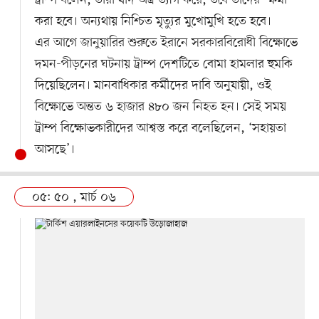
করা হবে। অন্যথায় নিশ্চিত মৃত্যুর মুখোমুখি হতে হবে।
এর আগে জানুয়ারির শুরুতে ইরানে সরকারবিরোধী বিক্ষোভে
দমন-পীড়নের ঘটনায় ট্রাম্প দেশটিতে বোমা হামলার হুমকি
দিয়েছিলেন। মানবাধিকার কর্মীদের দাবি অনুযায়ী, ওই
বিক্ষোভে অন্তত ৬ হাজার ৪৮০ জন নিহত হন। সেই সময়
ট্রাম্প বিক্ষোভকারীদের আশ্বস্ত করে বলেছিলেন, ‘সহায়তা
আসছে’।
০৫: ৫০ , মার্চ ০৬