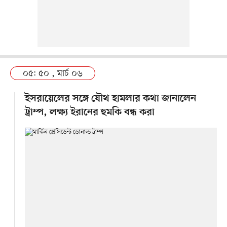
০৫: ৫০ , মার্চ ০৬
ইসরায়েলের সঙ্গে যৌথ হামলার কথা জানালেন
ট্রাম্প, লক্ষ্য ইরানের হুমকি বন্ধ করা