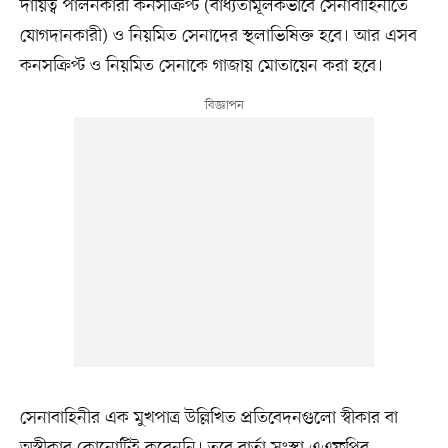
দায়িত্ব পালনকারী কনসক্রিপ্ট (বাধ্যতামূলকভাবে সেনাবাহিনীতে
যোগদানকারী) ও নিয়মিত সেনাদের স্থলাভিষিক্ত হবে। আর এসব
কনসক্রিপ্ট ও নিয়মিত সেনাকে গাজায় মোতায়েন করা হবে।
সেনাবাহিনীর এক মুখপাত্র উল্লিখিত প্রতিবেদনগুলো স্বীকার বা
অস্বীকার কোনোটিই করেননি। তবে বার্তা সংস্থা এএফপির