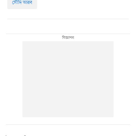
সৌদি আরব