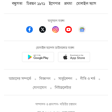
বন্ধুসভা
চিরন্তন ১৯৭১
ইপেপার
প্রথমা
মোবাইল ভ্যাস
অনুসরণ করুন
মোবাইল অ্যাপস ডাউনলোড করুন
আমাদের সম্পর্কে
বিজ্ঞাপন
সার্কুলেশন
নীতি ও শর্ত
যোগাযোগ
নিউজলেটার
সম্পাদক ও প্রকাশক: মতিউর রহমান