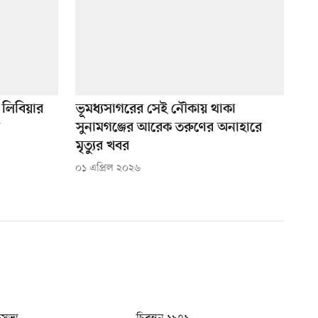
 লিবিয়ার
ভূমধ্যসাগরের সেই নৌকায় থাকা
া
সুনামগঞ্জের আরেক তরুণের অনাহারে
মৃত্যুর খবর
০১ এপ্রিল ২০২৬