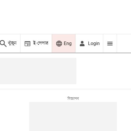
খুঁজুন
ই-পেপার
Login
Eng