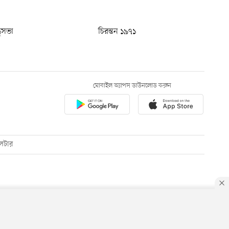
ধুসভা
চিরন্তন ১৯৭১
মোবাইল অ্যাপস ডাউনলোড করুন
েটার