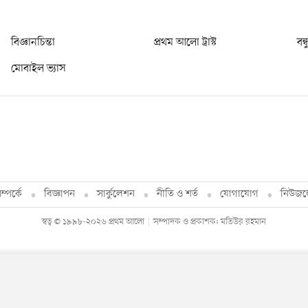
বিজ্ঞানচিন্তা
প্রথম আলো ট্রাস্ট
বন্
মোবাইল ভ্যাস
্পর্কে
বিজ্ঞাপন
সার্কুলেশন
নীতি ও শর্ত
যোগাযোগ
নিউজল
স্বত্ব © ১৯৯৮-২০২৬ প্রথম আলো
সম্পাদক ও প্রকাশক: মতিউর রহমান