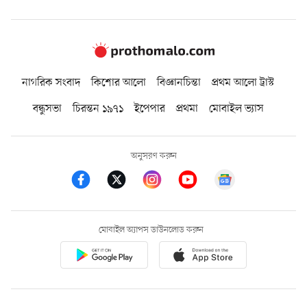
নাগরিক সংবাদ
কিশোর আলো
বিজ্ঞানচিন্তা
প্রথম আলো ট্রাস্ট
বন্ধুসভা
চিরন্তন ১৯৭১
ইপেপার
প্রথমা
মোবাইল ভ্যাস
অনুসরণ করুন
মোবাইল অ্যাপস ডাউনলোড করুন