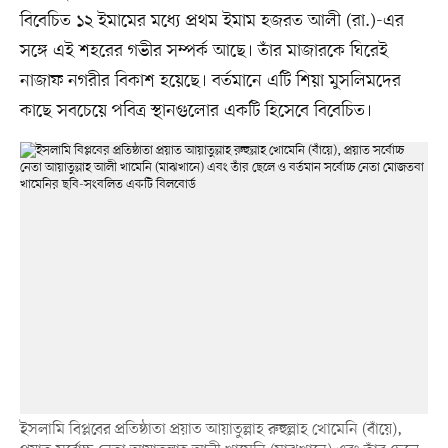
বিবেচিত ১২ ইমামের মধ্যে প্রথম ইমাম হজরত আলী (রা.)-এর
সঙ্গে এই শহরের গভীর সম্পর্ক আছে। তাঁর মাজারকে ঘিরেই
নাজাফ নগরীর বিকাশ হয়েছে। বর্তমানে এটি শিয়া মুসলিমদের
কাছে সবচেয়ে পবিত্র স্থানগুলোর একটি হিসেবে বিবেচিত।
ইসলামি বিপ্লবের প্রতিষ্ঠাতা প্রয়াত আয়াতুল্লাহ রুহুল্লাহ খোমেনি (বাঁয়ে),