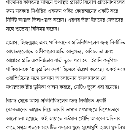
খামেনির কফিনের সামনে উপস্থিত প্রতিটি বিদেশি প্রতিনিধিদলের
জন্য সরকার-নির্ধারিত একজন পবিত্র কোরআনের একটি করে
নির্দিষ্ট আয়াত তিলাওয়াত করেন। এরপর তাঁরা ইরানের নেতাদের
সঙ্গে শুভেচ্ছা বিনিময় করেন।
হামাস, হিজবুল্লাহ এবং পাকিস্তানের প্রতিনিধিদলের জন্য নির্বাচিত
আয়াতগুলোতে অঙ্গীকারের প্রতি আনুগত্য, অবিচলতা এবং
আল্লাহর প্রতি একনিষ্ঠতার বার্তা তুলে ধরা হয়। ইরানি কর্তৃপক্ষ
পাকিস্তানকে ‘ভ্রাতৃপ্রতিম দেশ’ হিসেবে উল্লেখ করেছে। একই সঙ্গে
ওয়াশিংটনের সঙ্গে চলমান আলোচনায় ইসলামাবাদ যে
মধ্যস্থতাকারীর ভূমিকা পালন করছে, সেটিও তুলে ধরা হয়েছে।
রিয়াদ থেকে আসা প্রতিনিধিদলের জন্য নির্বাচিত একটি
কোরআনের আয়াত নিয়ে আরবি ভাষার গণমাধ্যমে বিশেষভাবে
আলোচনা হয়েছে। ওই আয়াতে বর্তমান সৌদি আরবের মদিনার
কাছে সপ্তম শতকে সংঘটিত বদরের যুদ্ধে মুখোমুখি হওয়া মুসলিম