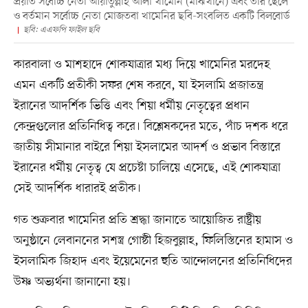
প্রয়াত সর্বোচ্চ নেতা আয়াতুল্লাহ আলী খামেনি (মাঝখানে) এবং তাঁর ছেলে
ও বর্তমান সর্বোচ্চ নেতা মোজতবা খামেনির ছবি-সংবলিত একটি বিলবোর্ড
ছবি: এএফপি ফাইল ছবি
কারবালা ও মাশহাদে শোকযাত্রার মধ্য দিয়ে খামেনির মরদেহ
এমন একটি প্রতীকী সফর শেষ করবে, যা ইসলামি প্রজাতন্ত্র
ইরানের আদর্শিক ভিত্তি এবং শিয়া ধর্মীয় নেতৃত্বের প্রধান
কেন্দ্রগুলোর প্রতিনিধিত্ব করে। বিশ্লেষকদের মতে, পাঁচ দশক ধরে
জাতীয় সীমানার বাইরে শিয়া ইসলামের আদর্শ ও প্রভাব বিস্তারে
ইরানের ধর্মীয় নেতৃত্ব যে প্রচেষ্টা চালিয়ে এসেছে, এই শোকযাত্রা
সেই আদর্শিক ধারারই প্রতীক।
গত শুক্রবার খামেনির প্রতি শ্রদ্ধা জানাতে আয়োজিত রাষ্ট্রীয়
অনুষ্ঠানে লেবাননের সশস্ত্র গোষ্ঠী হিজবুল্লাহ, ফিলিস্তিনের হামাস ও
ইসলামিক জিহাদ এবং ইয়েমেনের হুতি আন্দোলনের প্রতিনিধিদের
উষ্ণ অভ্যর্থনা জানানো হয়।