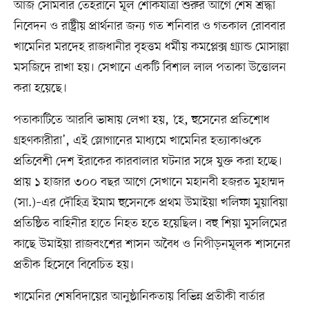
আজ সোমবার তেহরানে মূল শোকযাত্রা শুরুর আগে শেষ শ্রদ্ধা
নিবেদন ও রাষ্ট্রীয় প্রার্থনার জন্য গত শনিবার ও গতকাল রোববার
খামেনির মরদেহ রাজধানীর বৃহত্তম ধর্মীয় কমপ্লেক্স গ্র্যান্ড মোসাল্লা
মসজিদে রাখা হয়। সেখানে একটি বিশাল লাল পতাকা উত্তোলন
করা হয়েছে।
পতাকাটিতে আরবি ভাষায় লেখা হয়, ‘হে, হুসেনের প্রতিশোধ
গ্রহণকারীরা’, এই স্লোগানের মাধ্যমে খামেনির হত্যাকাণ্ডকে
প্রতিবেশী দেশ ইরাকের কারবালার ঘটনার সঙ্গে যুক্ত করা হচ্ছে।
প্রায় ১ হাজার ৩০০ বছর আগে সেখানে মহানবী হজরত মুহাম্মদ
(সা.)–এর দৌহিত্র ইমাম হুসেনকে প্রথম উমাইয়া খলিফা মুয়াবিয়া
প্রতিষ্ঠিত বাহিনীর হাতে নিহত হতে হয়েছিল। বহু শিয়া মুসলিমের
কাছে উমাইয়া রাজবংশের শাসন অবৈধ ও নিপীড়নমূলক শাসনের
প্রতীক হিসেবে বিবেচিত হয়।
খামেনির শেষবিদায়ের আনুষ্ঠানিকতায় বিভিন্ন প্রতীকী বার্তার