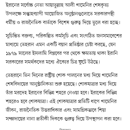
ইরানের সর্বোচ্চ নেতা আয়াতুল্লাহ আলী খামেনির শেষকৃত্য
উপলক্ষে সপ্তাহব্যাপী আয়োজিত অনুষ্ঠানগুলোতে সরকারপন্থী
ধর্মীয় ও রাজনৈতিক বার্তাকে বিশেষ গুরুত্ব দিয়ে তুলে ধরা হচ্ছে।
সুচিন্তিত বক্তব্য, পরিকল্পিত কর্মসূচি এবং সংগঠিত জনসমাবেশের
মাধ্যমে তেহরান এমন একটি বয়ান প্রতিষ্ঠার চেষ্টা করছে, যেন
১৯৭৯ সালের ইসলামি বিপ্লবের পর থেকে ক্ষমতায় থাকা ইরানি
সরকারের সমর্থকদের মধ্যে ঐক্যের চিত্র ফুটে উঠছে।
তেহরানে তিন দিনের রাষ্ট্রীয় শোক পালনের মধ্য দিয়ে খামেনির
শেষবিদায়ের আনুষ্ঠানিকতা শুরু হয়েছে। শোকযাত্রার মধ্য দিয়ে
তাঁর মরদেহ ইরানের বিভিন্ন শহরে নেওয়া হবে। ইরাকের বিভিন্ন
শহরেও হবে শোকযাত্রা। এই শোকযাত্রার প্রতিটি ধাপে খামেনির
জীবন, রাজনৈতিক উত্তরাধিকার এবং সামগ্রিকভাবে শিয়া
সম্প্রদায়ের নানা প্রতীকী দিককে গুরুত্ব দিয়ে উপস্থাপন করা হবে।