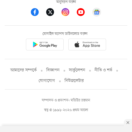
অনুসরণ করুন
মোবাইল অ্যাপস ডাউনলোড করুন
আমাদের সম্পর্কে
বিজ্ঞাপন
সার্কুলেশন
নীতি ও শর্ত
যোগাযোগ
নিউজলেটার
সম্পাদক ও প্রকাশক: মতিউর রহমান
স্বত্ব © ১৯৯৮-২০২৬ প্রথম আলো