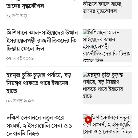
তাদের যুদ্ধকৌশল
১২ ঘণ্টা আগে
মিশিগানে আল–সাইয়েদের উত্থান
ইসরায়েলপন্থী রাজনীতিকদের কি
চিন্তায় ফেলে দিল
০৭ আগস্ট ২০২৬
হরমুজ চুক্তি চূড়ান্ত পর্যায়ে, বড়
নিয়ন্ত্রণ থাকতে পারে ইরানের
হাতে
০৬ আগস্ট ২০২৬
দক্ষিণ লেবাননে নতুন করে
সংঘর্ষ, ২ ইসরায়েলি সেনা ও ১
লেবাননি নিহত