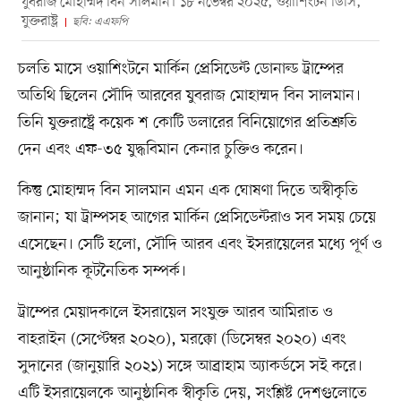
যুবরাজ মোহাম্মদ বিন সালমান। ১৮ নভেম্বর ২০২৫, ওয়াশিংটন ডিসি,
যুক্তরাষ্ট্র
ছবি: এএফপি
চলতি মাসে ওয়াশিংটনে মার্কিন প্রেসিডেন্ট ডোনাল্ড ট্রাম্পের
অতিথি ছিলেন সৌদি আরবের যুবরাজ মোহাম্মদ বিন সালমান।
তিনি যুক্তরাষ্ট্রে কয়েক শ কোটি ডলারের বিনিয়োগের প্রতিশ্রুতি
দেন এবং এফ-৩৫ যুদ্ধবিমান কেনার চুক্তিও করেন।
কিন্তু মোহাম্মদ বিন সালমান এমন এক ঘোষণা দিতে অস্বীকৃতি
জানান; যা ট্রাম্পসহ আগের মার্কিন প্রেসিডেন্টরাও সব সময় চেয়ে
এসেছেন। সেটি হলো, সৌদি আরব এবং ইসরায়েলের মধ্যে পূর্ণ ও
আনুষ্ঠানিক কূটনৈতিক সম্পর্ক।
ট্রাম্পের মেয়াদকালে ইসরায়েল সংযুক্ত আরব আমিরাত ও
বাহরাইন (সেপ্টেম্বর ২০২০), মরক্কো (ডিসেম্বর ২০২০) এবং
সুদানের (জানুয়ারি ২০২১) সঙ্গে আব্রাহাম অ্যাকর্ডসে সই করে।
এটি ইসরায়েলকে আনুষ্ঠানিক স্বীকৃতি দেয়, সংশ্লিষ্ট দেশগুলোতে