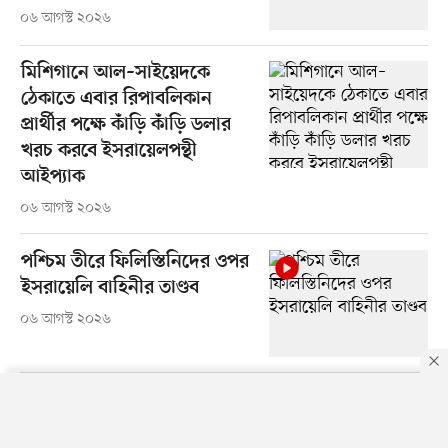
০৬ আগস্ট ২০২৬
মিশিগানে আল–সাইয়েদকে
ঠেকাতে এবার রিপাবলিকান
প্রার্থীর পক্ষে কাঁড়ি কাঁড়ি ডলার
খরচ করবে ইসরায়েলপন্থী
আইপ্যাক
০৬ আগস্ট ২০২৬
পশ্চিম তীরে ফিলিস্তিনিদের ওপর
ইসরায়েলি বাহিনীর তাণ্ডব
০৬ আগস্ট ২০২৬
By using this site, you agree to our
Privacy Policy
.
OK