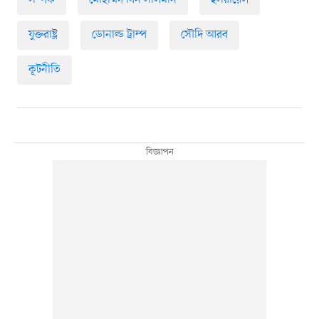
সম্পর্ক
মোহাম্মদ বিন সালমান
ইসরায়েল
যুক্তরাষ্ট্র
ডোনাল্ড ট্রাম্প
সৌদি আরব
কূটনীতি