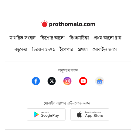
নাগরিক সংবাদ
কিশোর আলো
বিজ্ঞানচিন্তা
প্রথম আলো ট্রাস্ট
বন্ধুসভা
চিরন্তন ১৯৭১
ইপেপার
প্রথমা
মোবাইল ভ্যাস
অনুসরণ করুন
মোবাইল অ্যাপস ডাউনলোড করুন