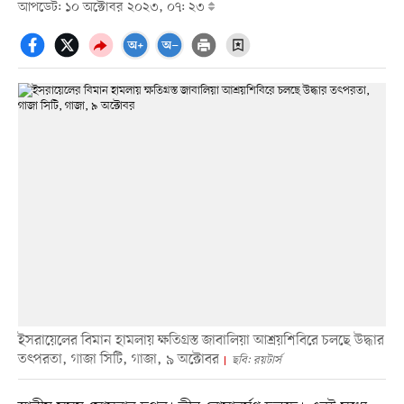
আপডেট: ১০ অক্টোবর ২০২৩, ০৭: ২৩
ইসরায়েলের বিমান হামলায় ক্ষতিগ্রস্ত জাবালিয়া আশ্রয়শিবিরে চলছে উদ্ধার
তৎপরতা, গাজা সিটি, গাজা, ৯ অক্টোবর
ছবি: রয়টার্স