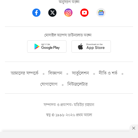
অনুসরণ করুন
মোবাইল অ্যাপস ডাউনলোড করুন
আমাদের সম্পর্কে
বিজ্ঞাপন
সার্কুলেশন
নীতি ও শর্ত
যোগাযোগ
নিউজলেটার
সম্পাদক ও প্রকাশক: মতিউর রহমান
স্বত্ব © ১৯৯৮-২০২৬ প্রথম আলো