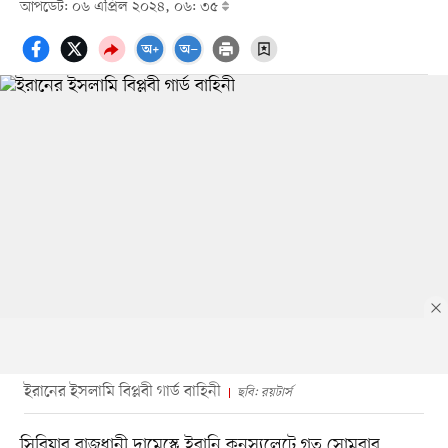
আপডেট: ০৬ এপ্রিল ২০২৪, ০৬: ৩৫
ইরানের ইসলামি বিপ্লবী গার্ড বাহিনী
ছবি: রয়টার্স
সিরিয়ার রাজধানী দামেস্কে ইরানি কনস্যুলেটে গত সোমবার