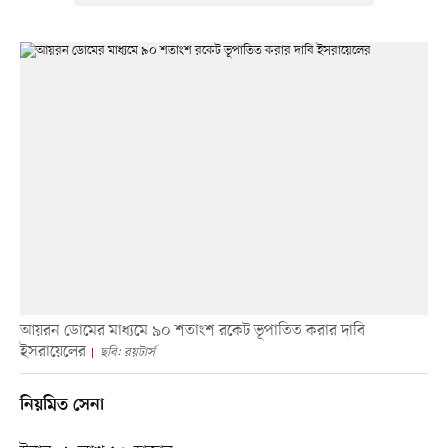
আয়রন ডোমের মাধ্যমে ৯০ শতাংশ রকেট ভূপাতিত করার দাবি
ইসরায়েলের
ছবি: রয়টার্স
নিয়মিত সেনা