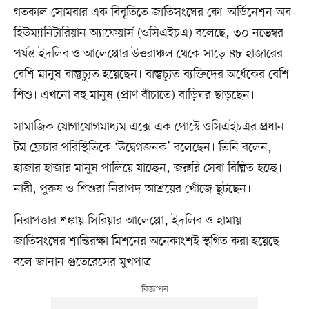
গতকাল সোমবার এক বিবৃতিতে জাতিসংঘের কো–অর্ডিনেশন অব
হিউম্যানিটারিয়ান অ্যাফেয়ার্স (ওসিএইচএ) বলেছে, ৩০ নভেম্বর
পর্যন্ত ইদলিব ও আলেপ্পোর উত্তরাঞ্চল থেকে সাড়ে ৪৮ হাজারের
বেশি মানুষ বাস্তুচ্যুত হয়েছেন। বাস্তুচ্যুত ব্যক্তিদের অর্ধেকের বেশি
শিশু। এখনো বহু মানুষ (প্রাণ বাঁচাতে) বাড়িঘর ছাড়ছেন।
সামাজিক যোগাযোগমাধ্যম এক্সে এক পোস্টে ওসিএইচএর প্রধান
টম ফ্লেচার পরিস্থিতিকে ‘উদ্বেগজনক’ বলেছেন। তিনি বলেন,
হাজার হাজার মানুষ পালিয়ে যাচ্ছেন, জরুরি সেবা বিঘ্নিত হচ্ছে।
নারী, পুরুষ ও শিশুরা নিরাপদ আশ্রয়ের খোঁজে ছুটছেন।
নিরাপত্তার শঙ্কায় সিরিয়ার আলেপ্পো, ইদলিব ও হামায়
জাতিসংঘের শান্তিরক্ষা মিশনের অনেকাংশই স্থগিত করা হয়েছে
বলে জানান গুতেরেসের মুখপাত্র।