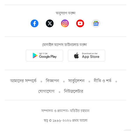
অনুসরণ করুন
মোবাইল অ্যাপস ডাউনলোড করুন
আমাদের সম্পর্কে
বিজ্ঞাপন
সার্কুলেশন
নীতি ও শর্ত
যোগাযোগ
নিউজলেটার
সম্পাদক ও প্রকাশক: মতিউর রহমান
স্বত্ব © ১৯৯৮-২০২৬ প্রথম আলো