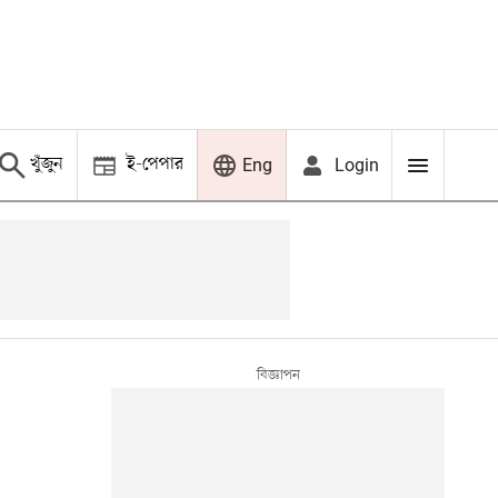
খুঁজুন
ই-পেপার
Login
Eng