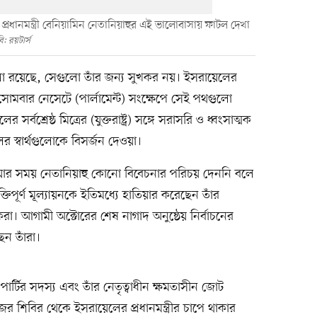
ের প্রধানমন্ত্রী বেনিয়ামিন নেতানিয়াহুর এই ভালোবাসায় ফাটল দেখা
: রয়টার্স
 রয়েছে, সেগুলো তাঁর জন্য সুখকর নয়। ইসরায়েলের
মবার নেসেটে (পার্লামেন্ট) সংক্ষেপে সেই পথগুলো
শ্রেষ্ঠ মিত্রের (যুক্তরাষ্ট্র) সঙ্গে সরাসরি ও ধ্বংসাত্মক
 স্বার্থগুলোকে বিসর্জন দেওয়া।
ওয়ার সময় নেতানিয়াহু কোনো বিবেচনার পরিচয় দেননি বলে
 কটূক্তিপূর্ণ মূল্যায়নকে ইতিমধ্যে হাতিয়ার করেছেন তাঁর
েরা। আগামী অক্টোরের শেষ নাগাদ অনুষ্ঠেয় নির্বাচনের
ন তাঁরা।
ার্টির সদস্য এবং তাঁর নেতৃত্বাধীন ক্ষমতাসীন জোট
নিজের শিবির থেকে ইসরায়েলের প্রধানমন্ত্রীর চাপে থাকার