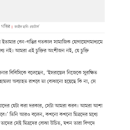
– গভির
ফাইল ছবি: রয়টার্স
ন্ত্রী ইতামার বেন–গভির গতকাল সামাজিক যোগাযোগমাধ্যমে
বাধ্য নই। আমরা এই চুক্তির অংশীজন নই, যে চুক্তি
ালনার বিবিসিকে বলেছেন, ‘ইসরায়েল নিজেকে সুরক্ষিত
 হামলা অব্যাহত রাখবে তা বোঝানো হয়েছে কি না, সে
মাদের যেটা করা দরকার, সেটা আমরা করব। আমরা আশা
ারবে।’ তিনি আরও বলেন, কখনো কখনো মিত্রদের মধ্যে
ও তাদের সেই মিত্রদের বোঝা উচিত, যখন তারা বিপদে