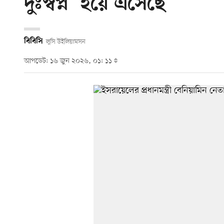
দুঃস্বপ্ন’ হয়ে এসেছে
বিবিসি
লুসি উইলিয়ামসন
আপডেট: ১৬ জুন ২০২৬, ০১: ১১