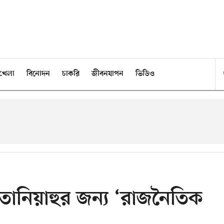
খেলা
বিনোদন
চাকরি
জীবনযাপন
ভিডিও
তি নেতানিয়াহুর জন্য ‘রাজনৈতিক