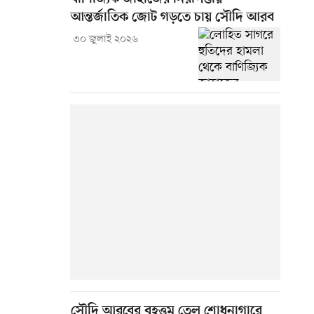
আন্তর্জাতিক জোট গড়তে চায় সৌদি আরব
৩০ জুলাই ২০২৬
সৌদি আরবের বৃহত্তম তেল শোধনাগারে