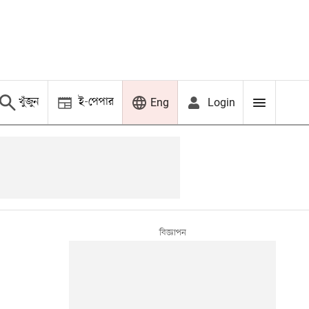
খুঁজুন
ই-পেপার
Login
Eng