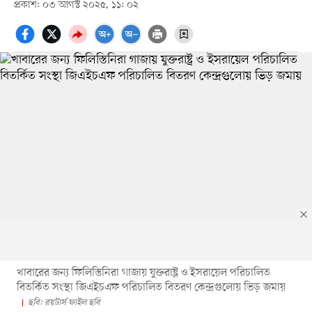
প্রকাশ: ০৩ আগস্ট ২০২৫, ১১: ০২
খাবারের জন্য ফিলিস্তিনিরা গাজায় যুক্তরাষ্ট্র ও ইসরায়েল পরিচালিত
বিতর্কিত সংস্থা জিএইচএফ পরিচালিত বিতরণ কেন্দ্রগুলোয় ভিড় জমায়
ছবি: রয়টার্স ফাইল ছবি