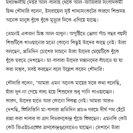
মধ্যাঞ্চলীয় দেইর আল-বালাহ থেকে আল–জাজিরার সংবাদকর্মী
হিন্দ খৌদারি বলেন, ইসরায়েল সৃষ্ট খাদ্যসংকটের কারণে শিশুসহ
অনেক মানুষ ধুঁকে ধুঁকে মৃত্যুর দিকে এগিয়ে যাচ্ছে।
তেমনই একজন মিস্ক আল-মাধুন। অপুষ্টিতে ভোগা পাঁচ বছর বয়সী
শিশুটিকে খাওয়ানোর মতো কোনো কিছুই তাঁদের কাছে নেই। তাঁরা
বলছেন, প্রতিদিন চোখের সামনে তাঁরা তাঁদের মেয়েটিকে ধুঁকে
ধুঁকে মরতে দেখছেন। মা-বাবারা তাঁদের সন্তানদের বাঁচাতে যা যা
করা সম্ভব, সবই করছেন বলে উল্লেখ করেন খৌদারি।
খৌদারি বলেন, ‘আমরা এমন অনেক মায়ের সঙ্গে কথা বলেছি,
যাঁরা দুধ না পেয়ে বাধ্য হয়ে শিশুদের শুধু পানি খাওয়াচ্ছেন।
কারণ, তাঁদের হাতে আর কোনো বিকল্প নেই। আমরা আরও
দেখছি, ফিলিস্তিনি মা-বাবারা প্রতিদিন প্রচণ্ড গরমে দীর্ঘ পথ হেঁটে
রান্না করা খাবার বা ত্রাণ বিতরণকেন্দ্র খুঁজে ফিরছেন। এমনকি কেউ
কেউ জিএইচএফের ত্রাণকেন্দ্রগুলোতেও যাচ্ছেন। সেখানে তাঁরা