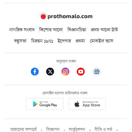
নাগরিক সংবাদ
কিশোর আলো
বিজ্ঞানচিন্তা
প্রথম আলো ট্রাস্ট
বন্ধুসভা
চিরন্তন ১৯৭১
ইপেপার
প্রথমা
মোবাইল ভ্যাস
অনুসরণ করুন
মোবাইল অ্যাপস ডাউনলোড করুন
আমাদের সম্পর্কে
বিজ্ঞাপন
সার্কুলেশন
নীতি ও শর্ত