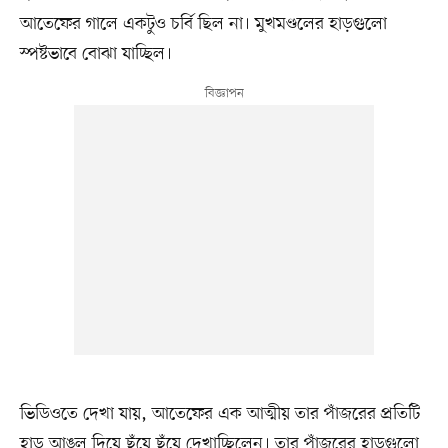
আতেফের গালে একটুও চর্বি ছিল না। মুখমণ্ডলের হাড়গুলো
স্পষ্টভাবে বোঝা যাচ্ছিল।
ভিডিওতে দেখা যায়, আতেফের এক আত্মীয় তার পাঁজরের প্রতিটি
হাড় আঙুল দিয়ে ছুঁয়ে ছুঁয়ে দেখাচ্ছিলেন। তার পাঁজরের হাড়গুলো