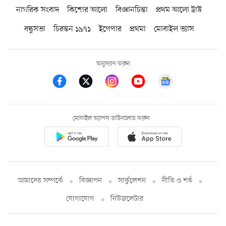
নাগরিক সংবাদ
কিশোর আলো
বিজ্ঞানচিন্তা
প্রথম আলো ট্রাস্ট
বন্ধুসভা
চিরন্তন ১৯৭১
ইপেপার
প্রথমা
মোবাইল ভ্যাস
অনুসরণ করুন
মোবাইল অ্যাপস ডাউনলোড করুন
আমাদের সম্পর্কে
বিজ্ঞাপন
সার্কুলেশন
নীতি ও শর্ত
যোগাযোগ
নিউজলেটার