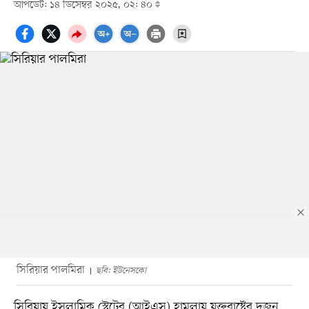
আপডেট: ১৪ ডিসেম্বর ২০২৫, ০২: ৪০
সিরিয়ার পালমিরা
ছবি: ইউনেসকো
সিরিয়ায় ইসলামিক স্টেটের (আইএস) হামলায় যুক্তরাষ্ট্রের দুজন