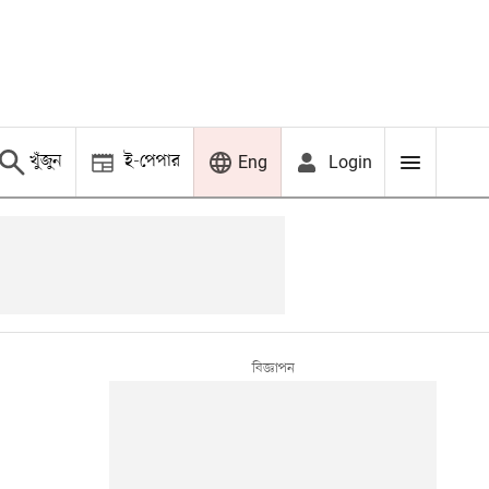
খুঁজুন
ই-পেপার
Login
Eng