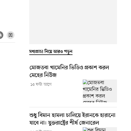
মধ্যপ্রাচ্য নিয়ে আরও পড়ুন
মোজতবা খামেনির ভিডিও প্রকাশ করল
মেহের নিউজ
১৫ ঘণ্টা আগে
শুধু বিমান হামলা চালিয়ে ইরানকে হারানো
যাবে না: যুক্তরাষ্ট্রের শীর্ষ জেনারেল