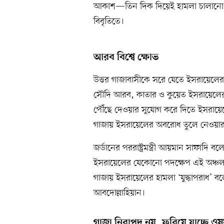
আকাশ—তিন দিক দিয়েই হামলা চালানো হব
বিবৃতিতে।
আরব বিশ্বে ক্ষোভ
উত্তর গাজাবাসীকে সরে যেতে ইসরায়েলের নির
সৌদি আরব, কাতার ও কুয়েত ইসরায়েলের এই 
পৌঁছে দেওয়ার সুযোগ করে দিতে ইসরায়েলের 
গাজায় ইসরায়েলের অবরোধ তুলে নেওয়ার দাব
জর্ডানের পররাষ্ট্রমন্ত্রী আয়মান সাফাদি ব
ইসরায়েলের যেকোনো পদক্ষেপ এই অঞ্চল
গাজায় ইসরায়েলের হামলা ‘যুদ্ধাপরাধ’ বলে 
আবদোল্লাহিয়ান।
গাজা নিরাপদ নয়, ফুরিয়ে যাচ্ছে ওষ