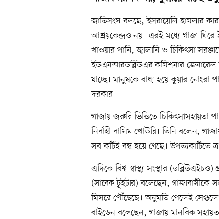
জাতিসংঘ বলছে, ইসরায়েলি হামলার কা
আশ্রয়কেন্দ্রও নয়। এরই মধ্যে গাজা ঘি
খাওয়ার পানি, জ্বালানি ও চিকিৎসা সরঞ্জাম
ইউএনআরডব্লিউএর কমিশনার জেনারেল ফি
যাচ্ছে। মানুষকে বাধ্য হয়ে কুয়ার নোংরা প
দরকার।
গাজায় জরুরি ভিত্তিতে চিকিৎসাসহায়তা পাঠ
নির্বাহী বাসিম খোউরি। তিনি বলেন, গাজা
সব কটিই বন্ধ হয়ে গেছে। উপত্যকাটিতে ত
এদিকে বিশ্ব স্বাস্থ্য সংস্থার (ডব্লিউএইচও
(সাবেক টুইটার) বলেছেন, গাজাবাসীকে স
মিসরে পৌঁছেছে। অনুমতি পেলেই সেগুলো গা
বাইডেন বলেছেন, গাজায় মানবিক সহায়তা