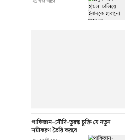
২১ ঘণ্টা আগে
পাকিস্তান-সৌদি-তুরস্ক চুক্তি যে নতুন
সমীকরণ তৈরি করবে