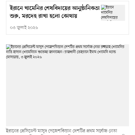
ইরানে খামেনির শেষবিদায়ের আনুষ্ঠানিকতা
শুরু, মরদেহ রাখা হলো কোথায়
০৩ জুলাই ২০২৬
ইরানের প্রেসিডেন্ট মাসুদ পেজেশকিয়ান দেশটির প্রথম সর্বোচ্চ নেতা