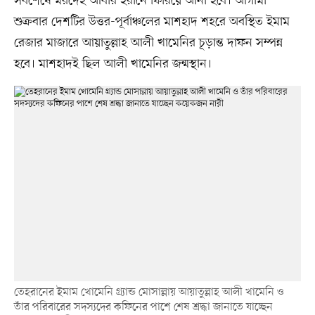
সবশেষে মরদেহ আবার ইরানে ফিরিয়ে আনা হবে। আগামী
শুক্রবার দেশটির উত্তর-পূর্বাঞ্চলের মাশহাদ শহরে অবস্থিত ইমাম
রেজার মাজারে আয়াতুল্লাহ আলী খামেনির চূড়ান্ত দাফন সম্পন্ন
হবে। মাশহাদই ছিল আলী খামেনির জন্মস্থান।
তেহরানের ইমাম খোমেনি গ্র্যান্ড মোসাল্লায় আয়াতুল্লাহ আলী খামেনি ও
তাঁর পরিবারের সদস্যদের কফিনের পাশে শেষ শ্রদ্ধা জানাতে যাচ্ছেন