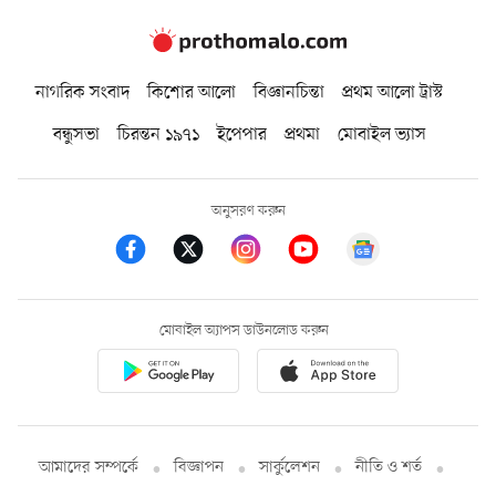
নাগরিক সংবাদ
কিশোর আলো
বিজ্ঞানচিন্তা
প্রথম আলো ট্রাস্ট
বন্ধুসভা
চিরন্তন ১৯৭১
ইপেপার
প্রথমা
মোবাইল ভ্যাস
অনুসরণ করুন
মোবাইল অ্যাপস ডাউনলোড করুন
আমাদের সম্পর্কে
বিজ্ঞাপন
সার্কুলেশন
নীতি ও শর্ত