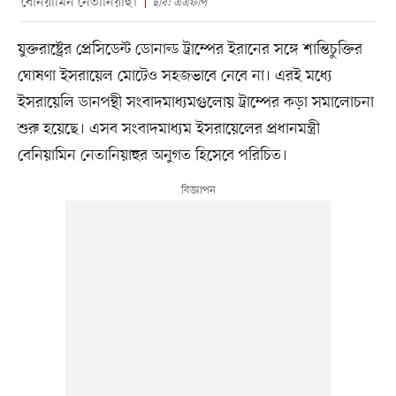
বেনিয়ামিন নেতানিয়াহু।
ছবি: এএফপি
যুক্তরাষ্ট্রের প্রেসিডেন্ট ডোনাল্ড ট্রাম্পের ইরানের সঙ্গে শান্তিচুক্তির
ঘোষণা ইসরায়েল মোটেও সহজভাবে নেবে না। এরই মধ্যে
ইসরায়েলি ডানপন্থী সংবাদমাধ্যমগুলোয় ট্রাম্পের কড়া সমালোচনা
শুরু হয়েছে। এসব সংবাদমাধ্যম ইসরায়েলের প্রধানমন্ত্রী
বেনিয়ামিন নেতানিয়াহুর অনুগত হিসেবে পরিচিত।