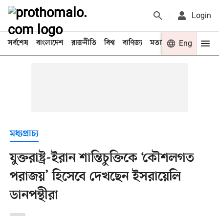
Login
সর্বশেষ
বাংলাদেশ
রাজনীতি
বিশ্ব
বাণিজ্য
মতামত
খেলা
Eng
বিনো
মধ্যপ্রাচ্য
যুক্তরাষ্ট্র-ইরান শান্তিচুক্তিকে ‘কৌশলগত
পরাজয়’ হিসেবে দেখছেন ইসরায়েলি
ডানপন্থীরা