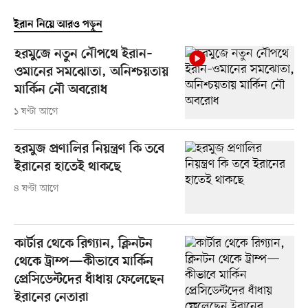
ইরান নিয়ে আরও পড়ুন
হরমুজে নতুন নৌপথে ইরান–
ওমানের সমঝোতা, অনিশ্চয়তায়
মার্কিন নৌ অবরোধ
১ ঘণ্টা আগে
হরমুজ প্রণালির নিয়ন্ত্রণ কি তবে
ইরানের হাতেই থাকছে
৪ ঘণ্টা আগে
কার্টার থেকে রিগ্যান, ক্লিনটন
থেকে ট্রাম্প—কীভাবে মার্কিন
প্রেসিডেন্টদের ধাঁধায় ফেলেছেন
ইরানের নেতারা