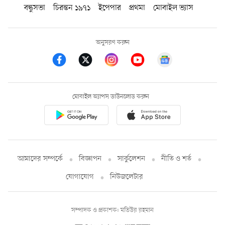
বন্ধুসভা
চিরন্তন ১৯৭১
ইপেপার
প্রথমা
মোবাইল ভ্যাস
অনুসরণ করুন
মোবাইল অ্যাপস ডাউনলোড করুন
আমাদের সম্পর্কে
বিজ্ঞাপন
সার্কুলেশন
নীতি ও শর্ত
যোগাযোগ
নিউজলেটার
সম্পাদক ও প্রকাশক: মতিউর রহমান