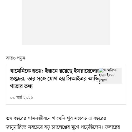
আরও পড়ুন
খামেনিকে হত্যা: ইরানে রয়েছে ইসরায়েলের
গুপ্তচর, তার সঙ্গে যোগ হয় সিআইএর আড়ি
পাতার তথ্য
০৩ মার্চ ২০২৬
৩৭ বছরের শাসনজীবনে খামেনি খুব সম্ভবত এ বছরের
জানুয়ারিতে সবচেয়ে বড় চ্যালেঞ্জের মুখে পড়েছিলেন। ডলারের