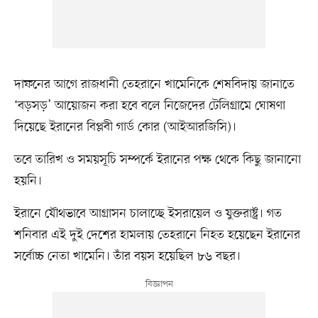
দাফনের আগে রাজধানী তেহরানে খামেনিকে শেষবিদায় জানাতে
‘বড়সড়’ আয়োজন করা হবে বলে নিজেদের টেলিগ্রামে ঘোষণা
দিয়েছে ইরানের বিপ্লবী গার্ড কোর (আইআরজিসি)।
তবে তারিখ ও সময়সূচি সম্পর্কে ইরানের পক্ষ থেকে কিছু জানানো
হয়নি।
ইরানে যৌথভাবে আগ্রাসন চালাচ্ছে ইসরায়েল ও যুক্তরাষ্ট্র। গত
শনিবার এই দুই দেশের হামলায় তেহরানে নিহত হয়েছেন ইরানের
সর্বোচ্চ নেতা খামেনি। তাঁর বয়স হয়েছিল ৮৬ বছর।