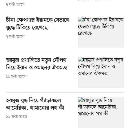
৭ ঘণ্টা আগে
চীনা ক্ষেপণাস্ত্র ইরানকে যেভাবে
যুদ্ধে টিকিয়ে রেখেছে
৭ ঘণ্টা আগে
হরমুজ প্রণালিতে নতুন নৌপথ
নিয়ে ইরান ও ওমানের ঐকমত্য
১১ ঘণ্টা আগে
হরমুজ যুদ্ধ নিয়ে গ্যাঁড়াকলে
আমেরিকা, থামানোর পথ কী
২২ ঘণ্টা আগে