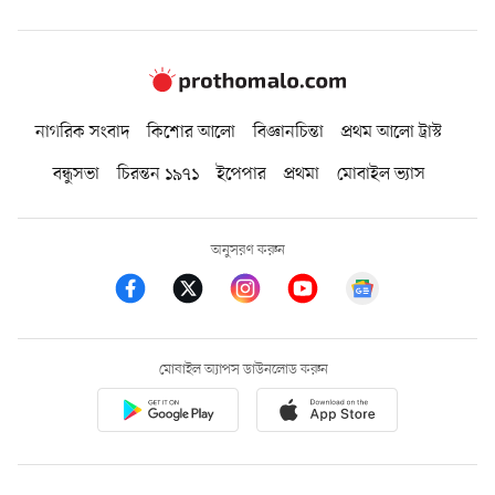
নাগরিক সংবাদ
কিশোর আলো
বিজ্ঞানচিন্তা
প্রথম আলো ট্রাস্ট
বন্ধুসভা
চিরন্তন ১৯৭১
ইপেপার
প্রথমা
মোবাইল ভ্যাস
অনুসরণ করুন
মোবাইল অ্যাপস ডাউনলোড করুন