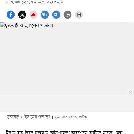
আপডেট: ১২ জুন ২০২৬, ২২: ৩২
যুক্তরাষ্ট্র ও ইরানের পতাকা
ছবি: এএফপি ও রয়টার্স
ইরান যুদ্ধ ঘিরে চলমান অনিশ্চয়তা অবশেষে কাটতে যাচ্ছে। যুদ্ধ