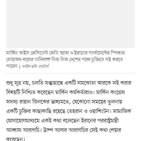
মার্কিন ভাইস প্রেসিডেন্ট জেডি ভ্যান্স ও ইরানের পার্লামেন্টের স্পিকার
মোহাম্মদ বাঘের গালিবাফ নিজ নিজ দেশের পক্ষে চুক্তিতে সই করতে
পারেন
ফাইল ছবি: রয়টার্স
শুধু সূত্র নয়, চলতি সপ্তাহান্তে একটি সমঝোতা স্মারকে সই করার
বিষয়টি নিশ্চিত করেছেন মার্কিন কর্মকর্তারাও। মার্কিন কংগ্রেস
সদস্য রায়ান জিনকের ভাষ্যমতে, যেকোনো সময়ের তুলনায়
একটি চুক্তির কাছাকাছি রয়েছে তেহরান ও ওয়াশিংটন। সামাজিক
যোগাযোগমাধ্যমে একই কথা বলেছেন ইরানের পররাষ্ট্রমন্ত্রী
আব্বাস আরাগচি। ট্রাম্প আবার আরাগচির সেই কথা শেয়ার
করেছেন।