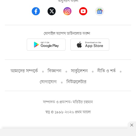
অনুসরণ করুন
মোবাইল অ্যাপস ডাউনলোড করুন
আমাদের সম্পর্কে
বিজ্ঞাপন
সার্কুলেশন
নীতি ও শর্ত
যোগাযোগ
নিউজলেটার
সম্পাদক ও প্রকাশক: মতিউর রহমান
স্বত্ব © ১৯৯৮-২০২৬ প্রথম আলো