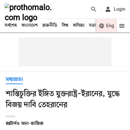
Login
সর্বশেষ
বাংলাদেশ
রাজনীতি
বিশ্ব
বাণিজ্য
মতামত
খেলা
Eng
বিনো
মধ্যপ্রাচ্য
শান্তিচুক্তির ইঙ্গিত যুক্তরাষ্ট্র–ইরানের, যুদ্ধে
বিজয় দাবি তেহরানের
রয়টার্স
ও
আল–জাজিরা