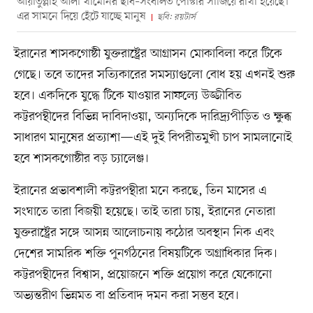
আয়াতুল্লাহ আলী খামেনির ছবি–সংবলিত পোস্টার সাজিয়ে রাখা হয়েছে।
এর সামনে দিয়ে হেঁটে যাচ্ছে মানুষ
ছবি: রয়টার্স
ইরানের শাসকগোষ্ঠী যুক্তরাষ্ট্রের আগ্রাসন মোকাবিলা করে টিকে
গেছে। তবে তাদের সত্যিকারের সমস্যাগুলো বোধ হয় এখনই শুরু
হবে। একদিকে যুদ্ধে টিকে যাওয়ার সাফল্যে উজ্জীবিত
কট্টরপন্থীদের বিভিন্ন দাবিদাওয়া, অন্যদিকে দারিদ্র্যপীড়িত ও ক্ষুব্ধ
সাধারণ মানুষের প্রত্যাশা—এই দুই বিপরীতমুখী চাপ সামলানোই
হবে শাসকগোষ্ঠীর বড় চ্যালেঞ্জ।
ইরানের প্রভাবশালী কট্টরপন্থীরা মনে করছে, তিন মাসের এ
সংঘাতে তারা বিজয়ী হয়েছে। তাই তারা চায়, ইরানের নেতারা
যুক্তরাষ্ট্রের সঙ্গে আসন্ন আলোচনায় কঠোর অবস্থান নিক এবং
দেশের সামরিক শক্তি পুনর্গঠনের বিষয়টিকে অগ্রাধিকার দিক।
কট্টরপন্থীদের বিশ্বাস, প্রয়োজনে শক্তি প্রয়োগ করে যেকোনো
অভ্যন্তরীণ ভিন্নমত বা প্রতিবাদ দমন করা সম্ভব হবে।