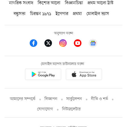
নাগরিক সংবাদ
কিশোর আলো
বিজ্ঞানচিন্তা
প্রথম আলো ট্রাস্ট
বন্ধুসভা
চিরন্তন ১৯৭১
ইপেপার
প্রথমা
মোবাইল ভ্যাস
অনুসরণ করুন
মোবাইল অ্যাপস ডাউনলোড করুন
আমাদের সম্পর্কে
বিজ্ঞাপন
সার্কুলেশন
নীতি ও শর্ত
যোগাযোগ
নিউজলেটার