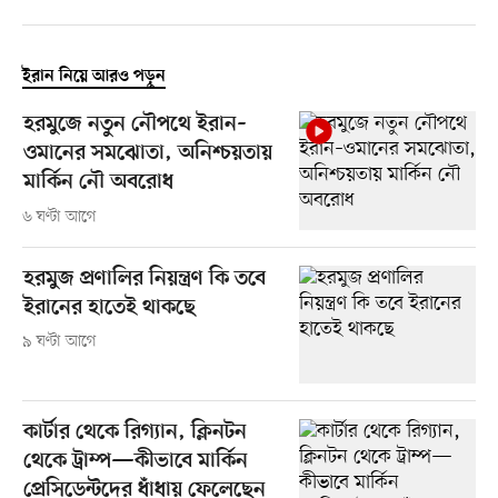
ইরান নিয়ে আরও পড়ুন
হরমুজে নতুন নৌপথে ইরান–
ওমানের সমঝোতা, অনিশ্চয়তায়
মার্কিন নৌ অবরোধ
৬ ঘণ্টা আগে
হরমুজ প্রণালির নিয়ন্ত্রণ কি তবে
ইরানের হাতেই থাকছে
৯ ঘণ্টা আগে
কার্টার থেকে রিগ্যান, ক্লিনটন
থেকে ট্রাম্প—কীভাবে মার্কিন
প্রেসিডেন্টদের ধাঁধায় ফেলেছেন