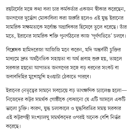
রয়টার্সের সঙ্গে কথা বলা চার কর্মকর্তার একজন স্বীকার করেছেন,
জনগণের দুর্ভোগ মোকাবিলা করা জরুরি হলেও এই যুদ্ধ ইরানের
সামরিক সক্ষমতাকে সর্বোচ্চ অগ্রাধিকার হিসেবে তুলে ধরেছে। তাঁর
মতে, ইরানের সামরিক শক্তি পুনর্গঠনের কাজ ‘পূর্ণগতিতে’ চলবে।
বিশ্লেষক হামিদরেজা আজিজি মনে করেন, যদি অন্তর্বর্তী চুক্তির
মাধ্যমে দ্রুত অর্থনৈতিক সহায়তা বা অর্থ প্রবাহ শুরু হয়, তাহলে
সরকার হয়তো আপাতত জনগণের সঙ্গে বড় ধরনের সংকট বা
জবাবদিহির মুখোমুখি হওয়াটা ঠেকাতে পারবে।
ইরানের নেতৃত্বের সামনে সবচেয়ে বড় তাৎক্ষণিক চ্যালেঞ্জ হলো—
নিজেদের কট্টর সমর্থক গোষ্ঠীকে বোঝানো যে এটি আসলে একটি
ভালো চুক্তি। কারণ, যুদ্ধ চলাকালে ও যুদ্ধবিরতির সময় সরকার
এই কট্টরপন্থী সংখ্যালঘু সমর্থকদের ওপরই অনেক বেশি নির্ভর
করেছে।