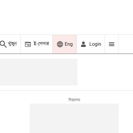
খুঁজুন
ই-পেপার
Login
Eng