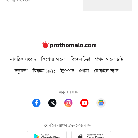
নাগরিক সংবাদ
কিশোর আলো
বিজ্ঞানচিন্তা
প্রথম আলো ট্রাস্ট
বন্ধুসভা
চিরন্তন ১৯৭১
ইপেপার
প্রথমা
মোবাইল ভ্যাস
অনুসরণ করুন
মোবাইল অ্যাপস ডাউনলোড করুন