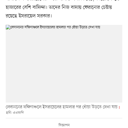
হাজারের বেশি বাসিন্দা। তাদের নিজ বাসায় ফেরানোর চেষ্টায়
রয়েছে ইসরায়েল সরকার।
লেবাননের দক্ষিণাঞ্চলে ইসরায়েলের হামলার পর ধোঁয়া উড়তে দেখা যায়
ছবি: এএফপি