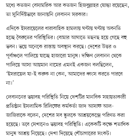
মধ্যে কতজন বেসামরিক আর কতজন হিজবুল্লাহর যোদ্ধা রয়েছেন,
তা সুনির্দিষ্টভাবে জানায়নি লেবানন সরকার।
এদিকে ইসরায়েলের ধারাবাহিক হামলায় ঘণ্টায় ঘণ্টায় অবনতি
হচ্ছে বৈরুতের পরিস্থিতির। বোমার আঘাতে তছনছ হয়ে গেছে বহু
ভবন। ভয়ে অনেকে রাস্তায় অবস্থান করছে। দেশের উত্তর ও
পূর্বাঞ্চলে পালিয়ে যাচ্ছে হাজারো মানুষ। দক্ষিণ লেবানন থেকে
পালিয়ে আসা আয়মান নামের এমনই একজন বলছিলেন,
‘ইসরায়েল যা–ই করুক না কেন, আমাদের ধ্বংস করতে পারবে
না।’
লেবাননের ভয়াবহ পরিস্থিতি নিয়ে দেশটির মানবিক সহায়তাকারী
প্রতিষ্ঠান ইসলামিক রিলিফের কর্মকর্তা জাদ আসাফ আল-
জাজিরাকে বলেন, দেশের সব স্কুলকে আশ্রয়কেন্দ্রে পরিণত করা
হয়েছে। তবে সেখানেও ভয়াবহ পরিস্থিতি। একেকটি কক্ষে শতাধিক
মানুষ আশ্রয় নিয়েছে। দেখা দিয়েছে শৌচাগারের সংকট।