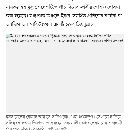
নাসরুল্লাহর মৃত্যুতে দেশটিতে পাঁচ দিনের জাতীয় শোকও ঘোষণা
করা হয়েছে। মধ্যপ্রাচ্য অঞ্চলে ইরান–সমর্থিত প্রতিরোধ বাহিনী বা
অ্যাক্সিস অব রেজিস্ট্যান্সের একটি হলো হিজবুল্লাহ।
ইসরায়েলের বোমার আঘাতে বাড়িগুলো এখন ধ্বংসস্তূপ। সেখানে দাঁড়িয়ে
পবিত্র কোরআন তিলাওয়াত করছেন এক নারী। আজ লেবাননের রাজধানী
বৈরুতের দক্ষিণ উপকণ্ঠে
ছবি: এএফপি