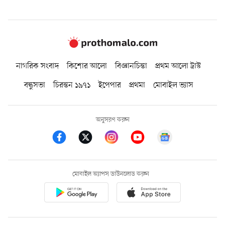
নাগরিক সংবাদ
কিশোর আলো
বিজ্ঞানচিন্তা
প্রথম আলো ট্রাস্ট
বন্ধুসভা
চিরন্তন ১৯৭১
ইপেপার
প্রথমা
মোবাইল ভ্যাস
অনুসরণ করুন
মোবাইল অ্যাপস ডাউনলোড করুন