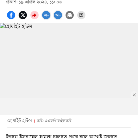
প্রকাশ: ১৯ এপ্রিল ২০২৪, ১১: ০৬
হোয়াইট হাউস
ছবি: এএফপি ফাইল ছবি
ইরানে ইসরায়েল হামলা চালাতে পারে বলে আগেই জানতে