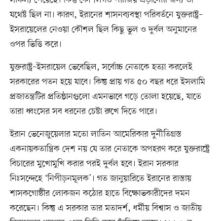
সাফল্য পেয়েছে। কিন্তু কৌশলগত পরাজয় এড়ানোর জন্য তা
যথেষ্ট ছিল না। কারণ, ইরানের শাসনব্যবস্থা পরিবর্তনে যুক্তরাষ্ট্র–
ইসরায়েলের নেওয়া কৌশল ছিল কিছু ভুল ও দুর্বল অনুমানের
ওপর ভিত্তি করে।
যুক্তরাষ্ট্র–ইসরায়েল ভেবেছিল, সর্বোচ্চ নেতাকে হত্যা করলেই
সরকারের পতন হয়ে যাবে। কিন্তু প্রায় গত ৫০ বছর ধরে ইসলামি
প্রজাতন্ত্রটির প্রতিষ্ঠানগুলো এমনভাবে গড়ে তোলা হয়েছে, যাতে
তারা ধ্বংসের সব ধরনের চেষ্টা রুখে দিতে পারে।
ইরান ভেনেজুয়েলার মতো লাতিন আমেরিকার দুর্নীতিগ্রস্ত
একনায়কতান্ত্রিক দেশ নয় যে তার নেতাকে অপহরণ করে যুক্তরাষ্ট্রে
বিচারের মুখোমুখি করার পরই দুর্বল হবে। ইরান সরকার
নিঃসন্দেহে ‘নিপীড়নমূলক’। গত জানুয়ারিতে ইরানের রাস্তায়
শাসকগোষ্ঠীর লোকজন কঠোর হাতে বিক্ষোভকারীদের দমন
করেছেন। কিন্তু এ সরকার তার মতাদর্শ, ধর্মীয় বিশ্বাস ও জাতীয়