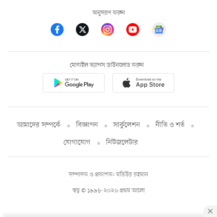
অনুসরণ করুন
মোবাইল অ্যাপস ডাউনলোড করুন
আমাদের সম্পর্কে
বিজ্ঞাপন
সার্কুলেশন
নীতি ও শর্ত
যোগাযোগ
নিউজলেটার
সম্পাদক ও প্রকাশক: মতিউর রহমান
স্বত্ব © ১৯৯৮-২০২৬ প্রথম আলো