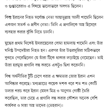
ও গুপ্তচরেরাও এ বিষয়ে ভালোভাবে অবগত ছিলেন।
কিন্তু ইরানের নিহত সর্বোচ্চ নেতা আয়াতুল্লাহ আলী খামেনি ছিলেন
একজন সতর্ক ও প্রবীণ নেতা। তিনি এ প্রণালিকে অস্ত্র হিসেবে
ব্যবহার করার ঝুঁকি নিতে চাননি।
যুদ্ধের প্রথম দিকেই ইসরায়েলের বোমা হামলায় খামেনি এবং তাঁর
ঘনিষ্ঠ উপদেষ্টারা নিহত হন। এরপর তাঁর উত্তরসূরিরা সঠিকভাবে
বুঝতে পেরেছিলেন যে তাঁরা টিকে থাকার লড়াইয়ে নেমেছেন। তাই
তাঁরা হরমুজ প্রণালি বন্ধ করতে একটুও দ্বিধা করেননি।
বিশ্ব অর্থনীতির টুঁটি চেপে ধরার এ ক্ষমতার জোর ইরান এখন
আবিষ্কার করেছে। মধ্যপ্রাচ্যে কয়েক দশক ধরে শত শত কোটি
ডলার খরচ করে ইরান যেসব মিত্র ও অনুগত গোষ্ঠী তৈরি
করেছিল, তার চেয়ে এ প্রণালি বন্ধ করার কৌশল অনেক বেশি
কার্যকর ও সস্তা অস্ত্র তাদের (তেহরান)।