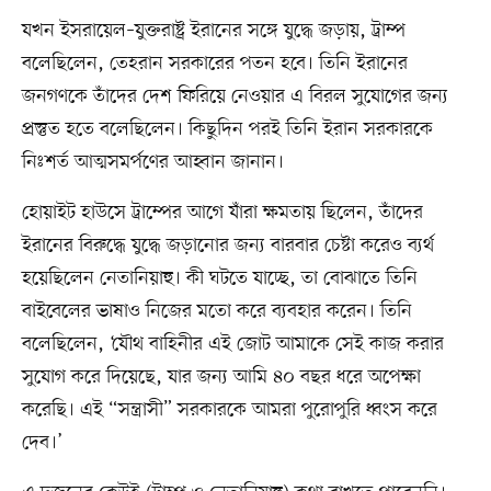
যখন ইসরায়েল–যুক্তরাষ্ট্র ইরানের সঙ্গে যুদ্ধে জড়ায়, ট্রাম্প
বলেছিলেন, তেহরান সরকারের পতন হবে। তিনি ইরানের
জনগণকে তাঁদের দেশ ফিরিয়ে নেওয়ার এ বিরল সুযোগের জন্য
প্রস্তুত হতে বলেছিলেন। কিছুদিন পরই তিনি ইরান সরকারকে
নিঃশর্ত আত্মসমর্পণের আহ্বান জানান।
হোয়াইট হাউসে ট্রাম্পের আগে যাঁরা ক্ষমতায় ছিলেন, তাঁদের
ইরানের বিরুদ্ধে যুদ্ধে জড়ানোর জন্য বারবার চেষ্টা করেও ব্যর্থ
হয়েছিলেন নেতানিয়াহু। কী ঘটতে যাচ্ছে, তা বোঝাতে তিনি
বাইবেলের ভাষাও নিজের মতো করে ব্যবহার করেন। তিনি
বলেছিলেন, ‘যৌথ বাহিনীর এই জোট আমাকে সেই কাজ করার
সুযোগ করে দিয়েছে, যার জন্য আমি ৪০ বছর ধরে অপেক্ষা
করেছি। এই “সন্ত্রাসী” সরকারকে আমরা পুরোপুরি ধ্বংস করে
দেব।’