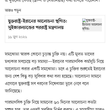
এ দুজনের কেউই (ট্রাম্প ও নেতানিয়াহু) কথা রাখতে পারেননি।
আরও পড়ুন
যুক্তরাষ্ট্র–ইরানের আলোচনা স্থগিত:
সুইজারল্যান্ডের পররাষ্ট্র মন্ত্রণালয়
১৯ জুন ২০২৬
সমঝোতা স্মারক কোনো চূড়ান্ত চুক্তি নয়। এটি মূলত তাদের
মধ্যকার সবচেয়ে বড় সমস্যা—ইরানের পারমাণবিক কর্মসূচি নিয়ে
আলোচনা করার একটি সমঝোতা। তবে এ চুক্তির শুরুতেই ইরানের
জন্য বেশ কিছু বড় সুবিধার কথা বলা হয়েছে। আলোচনা সামনে
এগোলে যুক্তরাষ্ট্র সব ধরনের নিষেধাজ্ঞা তুলে নেবে বলে
জানিয়েছে।
পারমাণবিক চুক্তি নিয়ে সামনের ৬০ দিনের আলোচনা কতটা
সফল হবে, তার ওপরই সবকিছু নির্ভর করছে। এ সময়সীমা আরও