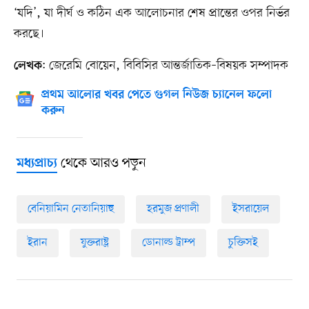
‘যদি’, যা দীর্ঘ ও কঠিন এক আলোচনার শেষ প্রান্তের ওপর নির্ভর
করছে।
: জেরেমি বোয়েন, বিবিসির আন্তর্জাতিক–বিষয়ক সম্পাদক
লেখক
প্রথম আলোর খবর পেতে গুগল নিউজ চ্যানেল ফলো
করুন
থেকে আরও পড়ুন
মধ্যপ্রাচ্য
বেনিয়ামিন নেতানিয়াহু
হরমুজ প্রণালী
ইসরায়েল
ইরান
যুক্তরাষ্ট্র
ডোনাল্ড ট্রাম্প
চুক্তিসই