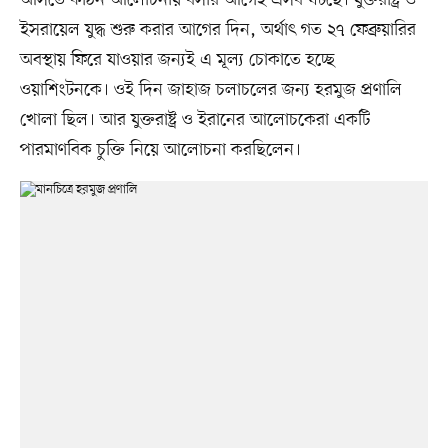
আসতে কঠিন আলোচনায় বসার আগেই এসব ঘটছে। যুক্তরাষ্ট্র ও
ইসরায়েল যুদ্ধ শুরু করার আগের দিন, অর্থাৎ গত ২৭ ফেব্রুয়ারির
অবস্থায় ফিরে যাওয়ার জন্যই এ মূল্য চোকাতে হচ্ছে
ওয়াশিংটনকে। ওই দিন জাহাজ চলাচলের জন্য হরমুজ প্রণালি
খোলা ছিল। আর যুক্তরাষ্ট্র ও ইরানের আলোচকেরা একটি
পারমাণবিক চুক্তি নিয়ে আলোচনা করছিলেন।