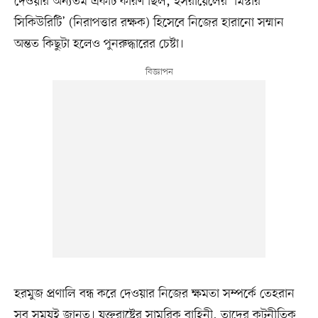
দেওয়ার অন্যতম একটি কারণ ছিল, ইসরায়েলের ‘মিস্টার
সিকিউরিটি’ (নিরাপত্তার রক্ষক) হিসেবে নিজের হারানো সম্মান
অন্তত কিছুটা হলেও পুনরুদ্ধারের চেষ্টা।
হরমুজ প্রণালি বন্ধ করে দেওয়ার নিজের ক্ষমতা সম্পর্কে তেহরান
সব সময়ই জানত। যুক্তরাষ্ট্রের সামরিক বাহিনী, তাদের কূটনীতিক