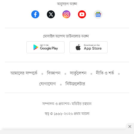
অনুসরণ করুন
মোবাইল অ্যাপস ডাউনলোড করুন
আমাদের সম্পর্কে
বিজ্ঞাপন
সার্কুলেশন
নীতি ও শর্ত
যোগাযোগ
নিউজলেটার
সম্পাদক ও প্রকাশক: মতিউর রহমান
স্বত্ব © ১৯৯৮-২০২৬ প্রথম আলো