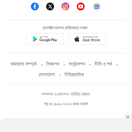
মোবাইল অ্যাপস ডাউনলোড করুন
আমাদের সম্পর্কে
বিজ্ঞাপন
সার্কুলেশন
নীতি ও শর্ত
যোগাযোগ
নিউজলেটার
সম্পাদক ও প্রকাশক: মতিউর রহমান
স্বত্ব © ১৯৯৮-২০২৬ প্রথম আলো