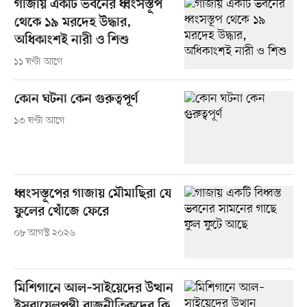
গাজায় একটি ভবনের ধ্বংসস্তূপ
থেকে ১৯ মরদেহ উদ্ধার,
অধিকাংশই নারী ও শিশু
১১ ঘণ্টা আগে
কোন ঘটনা কেন গুরুত্বপূর্ণ
১৩ ঘণ্টা আগে
ধ্বংসস্তূপের গাজায় মৌমাছিরা যে
ফুলের খোঁজে ফেরে
০৮ আগস্ট ২০২৬
মিশিগানে আল–সাইয়েদের উত্থান
ইসরায়েলপন্থী রাজনীতিকদের কি