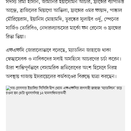
সদস্য রিমা হাসান, জার্মানির ইয়াসেমিন আচার, ফ্রান্সের ব্যাপতিস্ত
আন্দ্রে, ব্রাজিলের থিয়াগো আভিলা, ফ্রান্সের ওমর ফায়াদ, পাস্কাল
মৌরিয়েরাস, ইয়ানিস মোহামদি, তুরস্কের সুলাইব ওর্দু, স্পেনের
সার্জিও তোরিবিও, নেদারল্যান্ডসের মার্কো ফন রেনেস ও ফ্রান্সের
রিভা ভিয়া।
এফএফসি জোরালোভাবে বলেছে, ম্যাডলিন জাহাজে থাকা
স্বেচ্ছাসেবক ও নাবিকদের সবাই অসহিংস আচরণের চর্চা করেন।
তাঁরা শান্তিপূর্ণভাবে বেসামরিক প্রতিরোধের অংশ হিসেবে নিরস্ত্র
অবস্থায় গাজায় ইসরায়েলের কর্মকাণ্ডের বিরুদ্ধে যাত্রা করছেন।