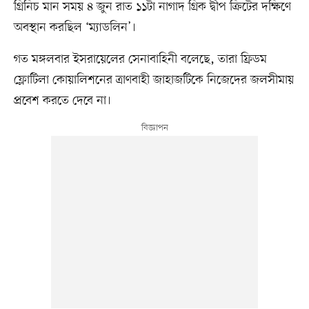
গ্রিনিচ মান সময় ৪ জুন রাত ১১টা নাগাদ গ্রিক দ্বীপ ক্রিটের দক্ষিণে
অবস্থান করছিল ‘ম্যাডলিন’।
গত মঙ্গলবার ইসরায়েলের সেনাবাহিনী বলেছে, তারা ফ্রিডম
ফ্লোটিলা কোয়ালিশনের ত্রাণবাহী জাহাজটিকে নিজেদের জলসীমায়
প্রবেশ করতে দেবে না।