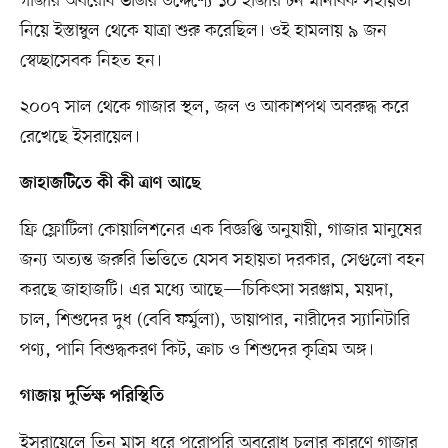
গাজার অবরোধ ভাঙার উদ্দেশ্যে ১০ হাজার টন মানবিক সহায়তা
নিয়ে ইস্তাম্বুল থেকে যাত্রা শুরু করেছিল। ওই হামলায় ৯ জন
স্বেচ্ছাসেবক নিহত হন।
২০০৭ সাল থেকে গাজার স্থল, জল ও আকাশপথ অবরুদ্ধ করে
রেখেছে ইসরায়েল।
জাহাজটিতে কী কী ত্রাণ আছে
ফ্রি ফ্লোটিলা কোয়ালিশনের এক বিজ্ঞপ্তি অনুযায়ী, গাজার মানুষের
জন্য অত্যন্ত জরুরি ভিত্তিতে যেসব সহায়তা দরকার, সেগুলো বহন
করছে জাহাজটি। এর মধ্যে আছে—চিকিৎসা সরঞ্জাম, ময়দা,
চাল, শিশুদের দুধ (বেবি ফর্মুলা), ডায়াপার, নারীদের স্যানিটারি
পণ্য, পানি বিশুদ্ধকরণ কিট, ক্রাচ ও শিশুদের কৃত্রিম অঙ্গ।
গাজায় দুর্ভিক্ষ পরিস্থিতি
ইসরায়েলে তিন মাস ধরে পুরোপুরি অবরোধ চলার কারণে গাজার