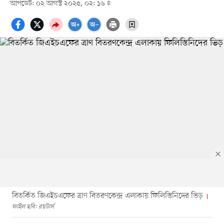
আপডেট: ০২ আগস্ট ২০২৫, ০২: ১৬
বিতর্কিত জিএইচএফের ত্রাণ বিতরণকেন্দ্র এলাকায় ফিলিস্তিনিদের ভিড়
ফাইল ছবি: রয়টার্স