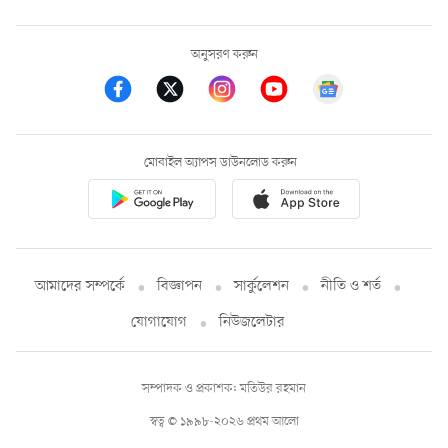
অনুসরণ করুন
মোবাইল অ্যাপস ডাউনলোড করুন
আমাদের সম্পর্কে
বিজ্ঞাপন
সার্কুলেশন
নীতি ও শর্ত
যোগাযোগ
নিউজলেটার
সম্পাদক ও প্রকাশক: মতিউর রহমান
স্বত্ব © ১৯৯৮-২০২৬ প্রথম আলো