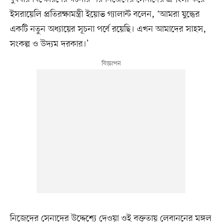
ইসরায়েলি প্রতিরক্ষামন্ত্রী ইয়োভ গ্যালান্ট বলেন, ‘আমরা যুদ্ধের
একটি নতুন অধ্যায়ের সূচনা পর্বে রয়েছি। এখন আমাদের সাহস,
সংকল্প ও উদ্যম দরকার।’
নিজেদের সেনাদের উদ্দেশ্যে দেওয়া ওই বক্তৃতায় লেবাননের মঙ্গল