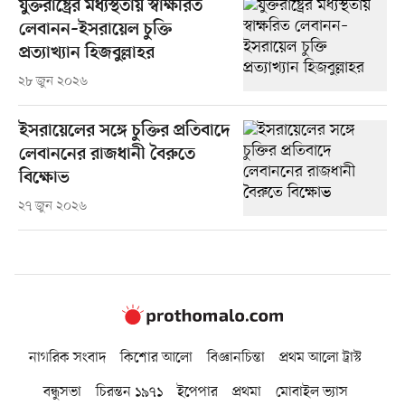
যুক্তরাষ্ট্রের মধ্যস্থতায় স্বাক্ষরিত
লেবানন–ইসরায়েল চুক্তি
প্রত্যাখ্যান হিজবুল্লাহর
২৮ জুন ২০২৬
ইসরায়েলের সঙ্গে চুক্তির প্রতিবাদে
লেবাননের রাজধানী বৈরুতে
বিক্ষোভ
২৭ জুন ২০২৬
নাগরিক সংবাদ
কিশোর আলো
বিজ্ঞানচিন্তা
প্রথম আলো ট্রাস্ট
বন্ধুসভা
চিরন্তন ১৯৭১
ইপেপার
প্রথমা
মোবাইল ভ্যাস