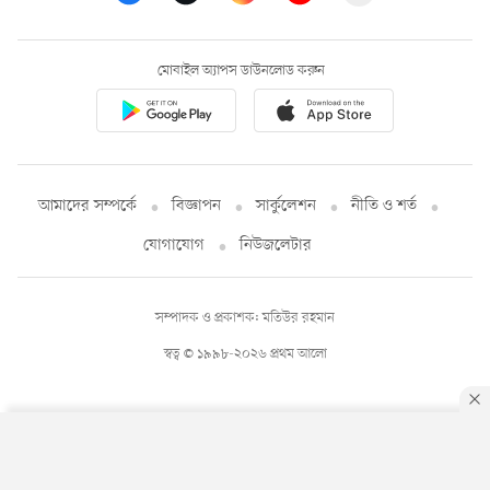
মোবাইল অ্যাপস ডাউনলোড করুন
আমাদের সম্পর্কে
বিজ্ঞাপন
সার্কুলেশন
নীতি ও শর্ত
যোগাযোগ
নিউজলেটার
সম্পাদক ও প্রকাশক: মতিউর রহমান
স্বত্ব © ১৯৯৮-২০২৬ প্রথম আলো
By using this site, you agree to our
Privacy Policy
.
OK