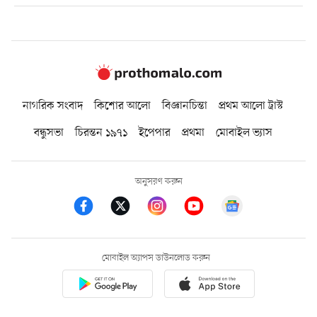
নাগরিক সংবাদ
কিশোর আলো
বিজ্ঞানচিন্তা
প্রথম আলো ট্রাস্ট
বন্ধুসভা
চিরন্তন ১৯৭১
ইপেপার
প্রথমা
মোবাইল ভ্যাস
অনুসরণ করুন
মোবাইল অ্যাপস ডাউনলোড করুন