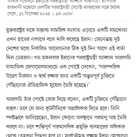
সংবাদ সম্মেলনে ইরানের পররাষ্ট্রমন্ত্রী আব্বাস আরাগচি। রাশিয়ার
রাজধানী মস্কোতে দেশটির পররাষ্ট্রমন্ত্রী সের্গেই লাভরভের সঙ্গে বৈঠক
শেষে, ১৭ ডিসেম্বর ২০২৫
ছবি: রয়টার্স
যুক্তরাষ্ট্রের সঙ্গে সম্ভাব্য সামরিক সংঘাত এড়াতে একটি সমঝোতা
এখন হাতের নাগালে বলে দাবি করেছে ইরান। জেনেভায় দুই
দেশের মধ্যে নির্ধারিত আলোচনার ঠিক দুই দিন আগে এই বার্তা
দিল তেহরান। গত মঙ্গলবার ইরানের পররাষ্ট্রমন্ত্রী আব্বাস আরাগচি
সামাজিক যোগাযোগমাধ্যমে এক পোস্টে লেখেন, ‘পারস্পরিক
উদ্বেগ নিরসন ও স্বার্থ রক্ষার জন্য একটি অভূতপূর্ব চুক্তিতে
পৌঁছানোর ঐতিহাসিক সুযোগ তৈরি হয়েছে।’
আরাগচি তাঁর পোস্টে জোর দিয়ে বলেন, একটি চুক্তিতে পৌঁছানো
সম্ভব। তবে সে জন্য কূটনীতিকে অগ্রাধিকার দিতে হবে। তিনি
স্পষ্টভাবে জানিয়েছেন, ইরান কোনো অবস্থাতে পরমাণু অস্ত্র তৈরি
করবে না। তবে শান্তিপূর্ণ পারমাণবিক প্রযুক্তি ব্যবহারের অধিকার
থেকে তেহরান পিছপা হবে না। সার্বভৌমত্ব রক্ষায় ইরান যেকোনো