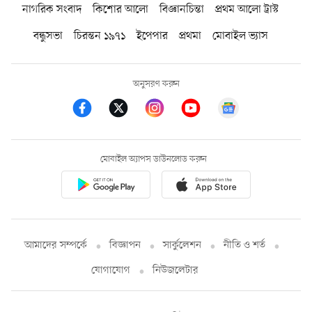
নাগরিক সংবাদ
কিশোর আলো
বিজ্ঞানচিন্তা
প্রথম আলো ট্রাস্ট
বন্ধুসভা
চিরন্তন ১৯৭১
ইপেপার
প্রথমা
মোবাইল ভ্যাস
অনুসরণ করুন
মোবাইল অ্যাপস ডাউনলোড করুন
আমাদের সম্পর্কে
বিজ্ঞাপন
সার্কুলেশন
নীতি ও শর্ত
যোগাযোগ
নিউজলেটার