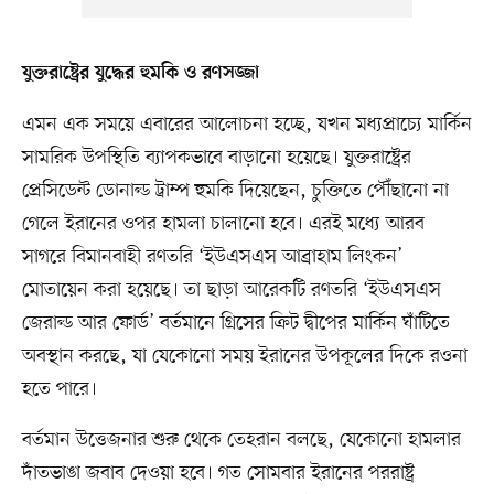
যুক্তরাষ্ট্রের যুদ্ধের হুমকি ও রণসজ্জা
এমন এক সময়ে এবারের আলোচনা হচ্ছে, যখন মধ্যপ্রাচ্যে মার্কিন
সামরিক উপস্থিতি ব্যাপকভাবে বাড়ানো হয়েছে। যুক্তরাষ্ট্রের
প্রেসিডেন্ট ডোনাল্ড ট্রাম্প হুমকি দিয়েছেন, চুক্তিতে পৌঁছানো না
গেলে ইরানের ওপর হামলা চালানো হবে। এরই মধ্যে আরব
সাগরে বিমানবাহী রণতরি ‘ইউএসএস আব্রাহাম লিংকন’
মোতায়েন করা হয়েছে। তা ছাড়া আরেকটি রণতরি ‘ইউএসএস
জেরাল্ড আর ফোর্ড’ বর্তমানে গ্রিসের ক্রিট দ্বীপের মার্কিন ঘাঁটিতে
অবস্থান করছে, যা যেকোনো সময় ইরানের উপকূলের দিকে রওনা
হতে পারে।
বর্তমান উত্তেজনার শুরু থেকে তেহরান বলছে, যেকোনো হামলার
দাঁতভাঙা জবাব দেওয়া হবে। গত সোমবার ইরানের পররাষ্ট্র