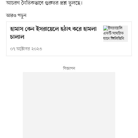
আচরণ নৈতিকভাবে গুরুতর প্রশ্ন তুলছে।
আরও পড়ুন
হামাস কেন ইসরায়েলে হঠাৎ করে হামলা
চালাল
০৭ অক্টোবর ২০২৩