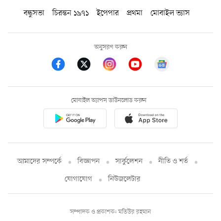
বন্ধুসভা
চিরন্তন ১৯৭১
ইপেপার
প্রথমা
মোবাইল ভ্যাস
অনুসরণ করুন
মোবাইল অ্যাপস ডাউনলোড করুন
আমাদের সম্পর্কে
বিজ্ঞাপন
সার্কুলেশন
নীতি ও শর্ত
যোগাযোগ
নিউজলেটার
সম্পাদক ও প্রকাশক: মতিউর রহমান