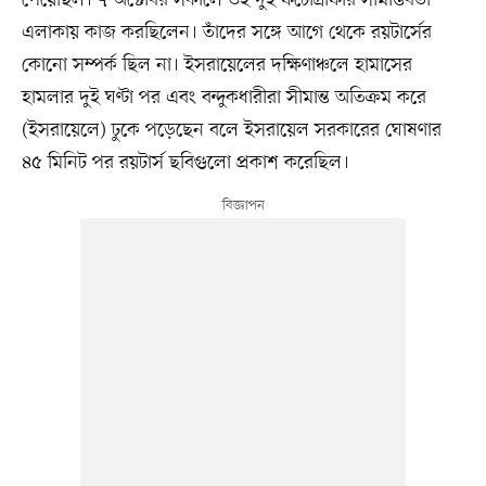
পেয়েছিল। ৭ অক্টোবর সকালে ওই দুই ফটোগ্রাফার সীমান্তবর্তী
এলাকায় কাজ করছিলেন। তাঁদের সঙ্গে আগে থেকে রয়টার্সের
কোনো সম্পর্ক ছিল না। ইসরায়েলের দক্ষিণাঞ্চলে হামাসের
হামলার দুই ঘণ্টা পর এবং বন্দুকধারীরা সীমান্ত অতিক্রম করে
(ইসরায়েলে) ঢুকে পড়েছেন বলে ইসরায়েল সরকারের ঘোষণার
৪৫ মিনিট পর রয়টার্স ছবিগুলো প্রকাশ করেছিল।