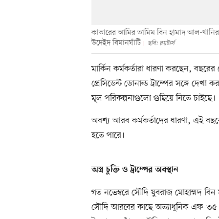
কাতারের আমির তামিম বিন হামাদ আল-থানির সঙ্গ
উদেইদ বিমানঘাঁটি
ছবি: রয়টার্স
মার্কিন কর্মকর্তারা ধারণা করছেন, বছরের শে
প্রেসিডেন্ট ডোনাল্ড ট্রাম্পের সঙ্গে দেখ
মূল পরিকল্পনাগুলো গুছিয়ে নিতে চাইছে।
অবশ্য আরব কর্মকর্তাদের ধারণা, এই বছ
হতে পারে।
অস্ত্র চুক্তি ও ট্রাম্পের অবস্থান
গত নভেম্বরে সৌদি যুবরাজ মোহাম্মদ বিন স
সৌদি আরবের কাছে অত্যাধুনিক এফ-৩৫ যুদ্ধ