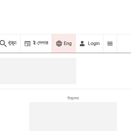
খুঁজুন
ই-পেপার
Login
Eng