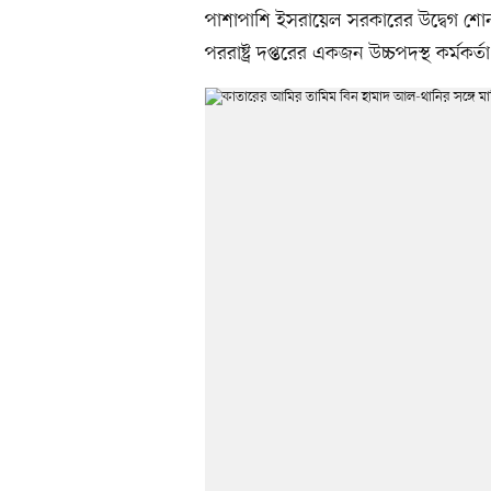
পাশাপাশি ইসরায়েল সরকারের উদ্বেগ শোন
পররাষ্ট্র দপ্তরের একজন উচ্চপদস্থ কর্মক