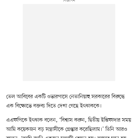
তেল আবিবের একটি ওভারপাসে নেতানিয়াহু সরকারের বিরুদ্ধে
এক বিক্ষোভে বক্তব্য দিতে দেখা গেছে ইৎঝাককে।
এএফপিকে ইৎঝাক বলেন, ‘বিশ্বাস করুন, দ্বিতীয় ইন্তিফাদার সময়
আমি কয়েকজন বড় সন্ত্রাসীকে গ্রেপ্তার করেছিলাম।’ তিনি আরও