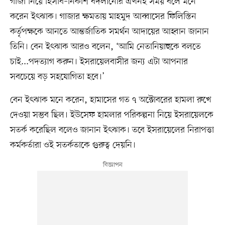
গাজা নিয়ে হিসাব–নিকাশ বদলানোর এখনই সময় বলে মনে
করেন ইৎঝাক। গাজার ক্ষমতায় মাহমুদ আব্বাসের ফিলিস্তিন
কর্তৃপক্ষকে আনতে আন্তর্জাতিক সমর্থন আদায়ের আহ্বান জানান
তিনি। বেন ইৎঝাক আরও বলেন, ‘আমি নেতানিয়াহুকে বলতে
চাই...পদত্যাগ করুন। ইসরায়েলবাসীর জন্য এটা আপনার
সবচেয়ে বড় সহযোগিতা হবে।’
বেন ইৎঝাক মনে করেন, হামাসের গত ৭ অক্টোবরের হামলা রুখে
দেওয়া সম্ভব ছিল। ইউসেফ হামলার পরিকল্পনা নিয়ে ইসরায়েলকে
সতর্ক করেছিল বলেও জানান ইৎঝাক। তবে ইসরায়েলের নিরাপত্তা
কর্মকর্তারা ওই সতর্কতাকে গুরুত্ব দেয়নি।