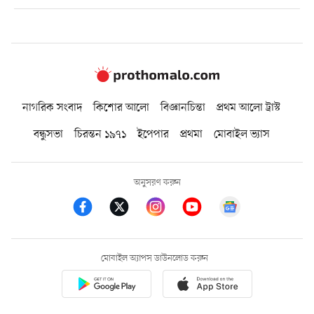
নাগরিক সংবাদ
কিশোর আলো
বিজ্ঞানচিন্তা
প্রথম আলো ট্রাস্ট
বন্ধুসভা
চিরন্তন ১৯৭১
ইপেপার
প্রথমা
মোবাইল ভ্যাস
অনুসরণ করুন
মোবাইল অ্যাপস ডাউনলোড করুন