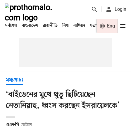
Login
সর্বশেষ
বাংলাদেশ
রাজনীতি
বিশ্ব
বাণিজ্য
মতামত
খেলা
Eng
বিনো
মধ্যপ্রাচ্য
‘বাইডেনের মুখে থুতু ছিটিয়েছেন
নেতানিয়াহু, ধ্বংস করছেন ইসরায়েলকে’
এএফপি
মোডিইন