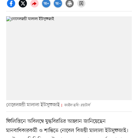
নোবেলজয়ী মালালা ইউসুফজাই
ফাইল ছবি: রয়টার্স
ফিলিস্তিনে অবিলম্বে যুদ্ধবিরতির আহ্বান জানিয়েছেন
মানবাধিকারকর্মী ও শান্তিতে নোবেল বিজয়ী মালালা ইউসুফজাই।