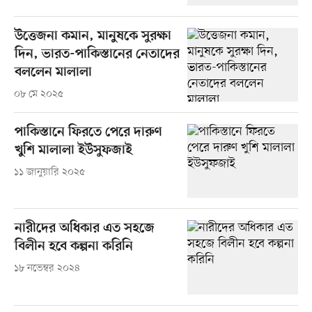
উত্তেজনা কমান, মানুষকে সুরক্ষা
দিন, ভারত-পাকিস্তানের নেতাদের
বললেন মালালা
০৮ মে ২০২৫
পাকিস্তানে ফিরতে পেরে দারুণ
খুশি মালালা ইউসুফজাই
১১ জানুয়ারি ২০২৫
নারীদের অধিকার এত সহজে
বিলীন হবে কল্পনা করিনি
১৮ নভেম্বর ২০২৪