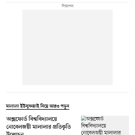
মালালা ইউসুফজাই নিয়ে আরও পড়ুন
অক্সফোর্ড বিশ্ববিদ্যালয়ে
নোবেলজয়ী মালালার প্রতিকৃতি