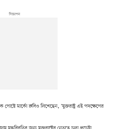
োস্টে মার্কো রুবিও লিখেছেন, ‘যুক্তরাষ্ট্র এই পদক্ষেপের
যুদ্ধবিরতির জন্য যুক্তরাষ্ট্রের নেতৃত্বে চলা প্রচেষ্টা