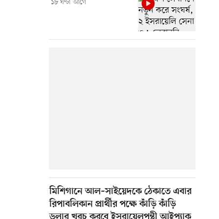
১৮ ঘণ্টা আগে
মিশিগানে আল–সাইয়েদকে ঠেকাতে এবার
রিপাবলিকান প্রার্থীর পক্ষে কাঁড়ি কাঁড়ি
ডলার খরচ করবে ইসরায়েলপন্থী আইপ্যাক