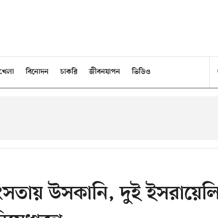
খেলা
বিনোদন
চাকরি
জীবনযাপন
ভিডিও
হিংসতায় উসকানি, দুই ইসরায়েল