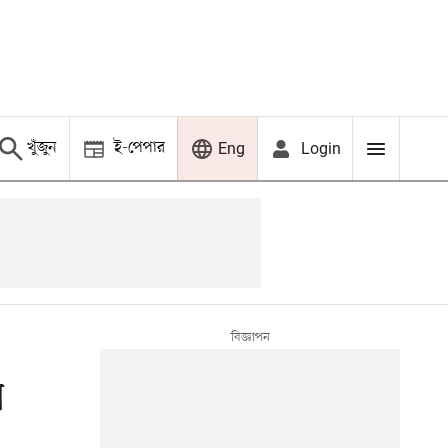
খুঁজুন
ই-পেপার
Login
Eng
ি