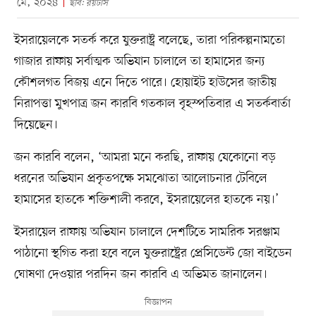
মে, ২০২৪
ছবি: রয়টার্স
ইসরায়েলকে সতর্ক করে যুক্তরাষ্ট্র বলেছে, তারা পরিকল্পনামতো
গাজার রাফায় সর্বাত্মক অভিযান চালালে তা হামাসের জন্য
কৌশলগত বিজয় এনে দিতে পারে। হোয়াইট হাউসের জাতীয়
নিরাপত্তা মুখপাত্র জন কারবি গতকাল বৃহস্পতিবার এ সতর্কবার্তা
দিয়েছেন।
জন কারবি বলেন, ‘আমরা মনে করছি, রাফায় যেকোনো বড়
ধরনের অভিযান প্রকৃতপক্ষে সমঝোতা আলোচনার টেবিলে
হামাসের হাতকে শক্তিশালী করবে, ইসরায়েলের হাতকে নয়।’
ইসরায়েল রাফায় অভিযান চালালে দেশটিতে সামরিক সরঞ্জাম
পাঠানো স্থগিত করা হবে বলে যুক্তরাষ্ট্রের প্রেসিডেন্ট জো বাইডেন
ঘোষণা দেওয়ার পরদিন জন কারবি এ অভিমত জানালেন।