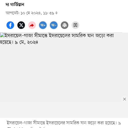
দ্য গার্ডিয়ান
আপডেট: ১০ মে ২০২৪, ১১: ৫৯
ইসরায়েল–গাজা সীমান্তে ইসরায়েলের সামরিক যান জড়ো করা হয়েছে। ৯