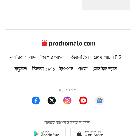
নাগরিক সংবাদ
কিশোর আলো
বিজ্ঞানচিন্তা
প্রথম আলো ট্রাস্ট
বন্ধুসভা
চিরন্তন ১৯৭১
ইপেপার
প্রথমা
মোবাইল ভ্যাস
অনুসরণ করুন
মোবাইল অ্যাপস ডাউনলোড করুন