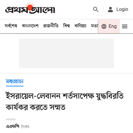
Login
সর্বশেষ
বাংলাদেশ
রাজনীতি
বিশ্ব
বাণিজ্য
মতামত
খেলা
Eng
বিনো
মধ্যপ্রাচ্য
ইসরায়েল-লেবানন শর্তসাপেক্ষ যুদ্ধবিরতি
কার্যকর করতে সম্মত
এএফপি
বৈরুত