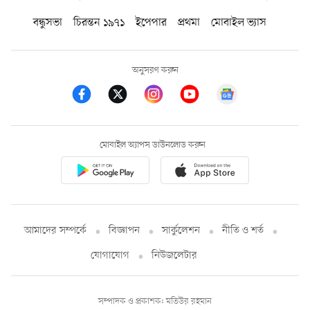
বন্ধুসভা
চিরন্তন ১৯৭১
ইপেপার
প্রথমা
মোবাইল ভ্যাস
অনুসরণ করুন
মোবাইল অ্যাপস ডাউনলোড করুন
আমাদের সম্পর্কে
বিজ্ঞাপন
সার্কুলেশন
নীতি ও শর্ত
যোগাযোগ
নিউজলেটার
সম্পাদক ও প্রকাশক: মতিউর রহমান