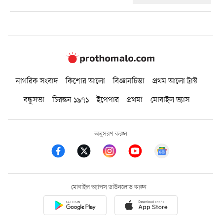
নাগরিক সংবাদ
কিশোর আলো
বিজ্ঞানচিন্তা
প্রথম আলো ট্রাস্ট
বন্ধুসভা
চিরন্তন ১৯৭১
ইপেপার
প্রথমা
মোবাইল ভ্যাস
অনুসরণ করুন
মোবাইল অ্যাপস ডাউনলোড করুন