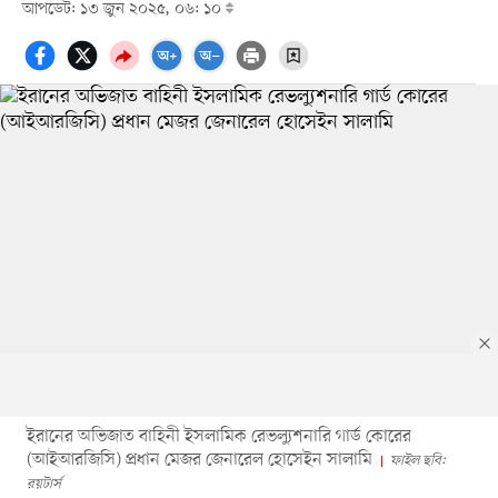
আপডেট: ১৩ জুন ২০২৫, ০৬: ১০
ইরানের অভিজাত বাহিনী ইসলামিক রেভল্যুশনারি গার্ড কোরের
(আইআরজিসি) প্রধান মেজর জেনারেল হোসেইন সালামি
ফাইল ছবি:
রয়টার্স