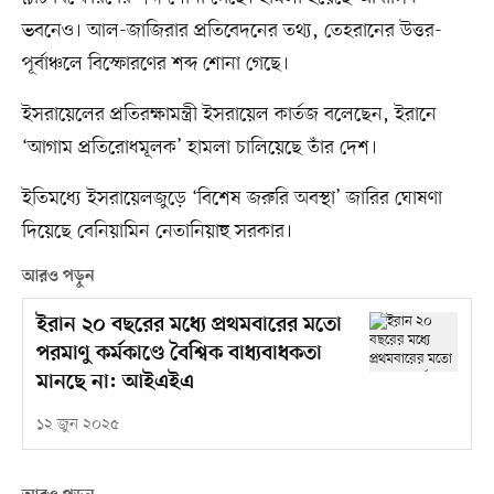
ভবনেও। আল-জাজিরার প্রতিবেদনের তথ্য, তেহরানের উত্তর-
পূর্বাঞ্চলে বিস্ফোরণের শব্দ শোনা গেছে।
ইসরায়েলের প্রতিরক্ষামন্ত্রী ইসরায়েল কার্তজ বলেছেন, ইরানে
‘আগাম প্রতিরোধমূলক’ হামলা চালিয়েছে তাঁর দেশ।
ইতিমধ্যে ইসরায়েলজুড়ে ‘বিশেষ জরুরি অবস্থা’ জারির ঘোষণা
দিয়েছে বেনিয়ামিন নেতানিয়াহু সরকার।
আরও পড়ুন
ইরান ২০ বছরের মধ্যে প্রথমবারের মতো
পরমাণু কর্মকাণ্ডে বৈশ্বিক বাধ্যবাধকতা
মানছে না: আইএইএ
১২ জুন ২০২৫