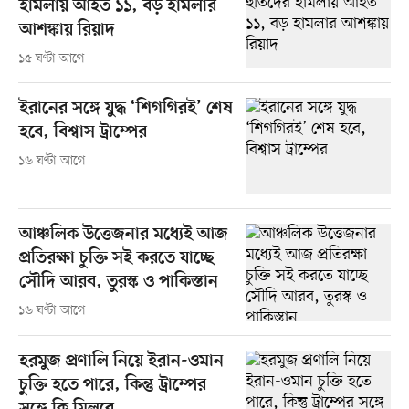
হামলায় আহত ১১, বড় হামলার
আশঙ্কায় রিয়াদ
১৫ ঘণ্টা আগে
ইরানের সঙ্গে যুদ্ধ ‘শিগগিরই’ শেষ
হবে, বিশ্বাস ট্রাম্পের
১৬ ঘণ্টা আগে
আঞ্চলিক উত্তেজনার মধ্যেই আজ
প্রতিরক্ষা চুক্তি সই করতে যাচ্ছে
সৌদি আরব, তুরস্ক ও পাকিস্তান
১৬ ঘণ্টা আগে
হরমুজ প্রণালি নিয়ে ইরান-ওমান
চুক্তি হতে পারে, কিন্তু ট্রাম্পের