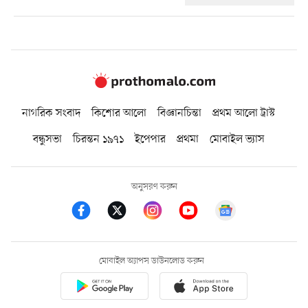
নাগরিক সংবাদ
কিশোর আলো
বিজ্ঞানচিন্তা
প্রথম আলো ট্রাস্ট
বন্ধুসভা
চিরন্তন ১৯৭১
ইপেপার
প্রথমা
মোবাইল ভ্যাস
অনুসরণ করুন
মোবাইল অ্যাপস ডাউনলোড করুন