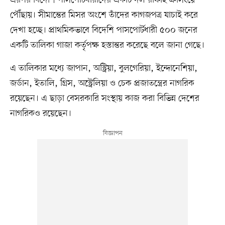
এরপর বিদেশি পাসপোর্টধারীদের একটি দল রাফাহ ক্রসিংয়ে
পৌঁছায়। সীমান্তের মিসর অংশে তাঁদের কাগজপত্র যাচাই করে
দেখা হচ্ছে। প্রাথমিকভাবে বিদেশি পাসপোর্টধারী ৫০০ জনের
একটি তালিকা গাজা কর্তৃপক্ষ হস্তান্তর করেছে বলে জানা গেছে।
এ তালিকার মধ্যে জাপান, অস্ট্রিয়া, বুলগেরিয়া, ইন্দোনেশিয়া,
জর্ডান, ইতালি, গ্রিস, অস্ট্রেলিয়া ও চেক প্রজাতন্ত্রের নাগরিক
রয়েছেন। এ ছাড়া বেসরকারি সংস্থায় কাজ করা বিভিন্ন দেশের
নাগরিকও রয়েছেন।