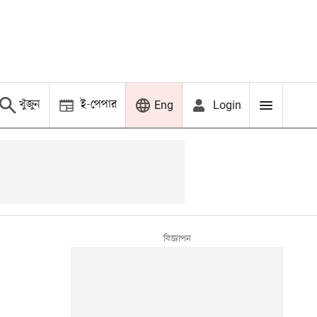
খুঁজুন
ই-পেপার
Login
Eng