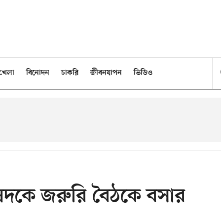
খেলা
বিনোদন
চাকরি
জীবনযাপন
ভিডিও
রিষদকে জরুরি বৈঠকে বসার