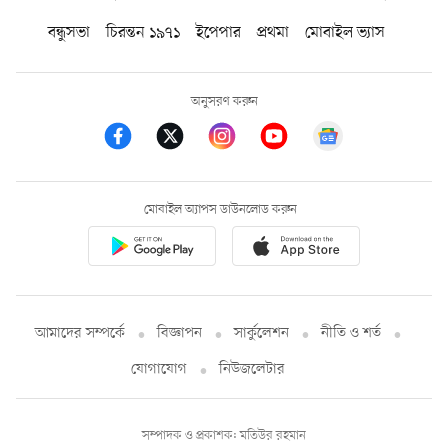
বন্ধুসভা
চিরন্তন ১৯৭১
ইপেপার
প্রথমা
মোবাইল ভ্যাস
অনুসরণ করুন
মোবাইল অ্যাপস ডাউনলোড করুন
আমাদের সম্পর্কে
বিজ্ঞাপন
সার্কুলেশন
নীতি ও শর্ত
যোগাযোগ
নিউজলেটার
সম্পাদক ও প্রকাশক: মতিউর রহমান